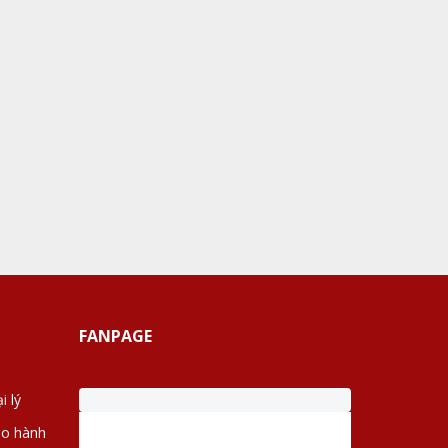
FANPAGE
i lý
ảo hành