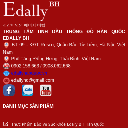
건강미인의 에너지 비법
TRUNG TÂM TINH DẦU THÔNG ĐỎ HÀN QUỐC
EDALLY BH
BT 09 - KĐT Resco, Quận Bắc Từ Liêm, Hà Nội, Việt
Nam
Phố Tăng, Đông Hưng, Thái Bình, Việt Nam
0902.158.663 / 0908.062.668
edallyhanquoc.vn
edallyhq@gmail.com
DANH MỤC SẢN PHẨM
Thực Phẩm Bảo Vệ Sức Khỏe Edally BH Hàn Quốc