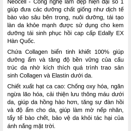
Neocell - Công nghệ làm đẹp hiện đại số 1
giúp đưa các dưỡng chất giống như dịch tế
bào vào sâu bên trong, nuôi dưỡng, tái tạo
là
n da khỏe mạnh được sử dụng cho kem
dưỡng tái sinh phục hồi cap cấp Edally EX
Hàn Quốc.
C
hứa
Collagen
biển t
inh khiết 100% giúp
dưỡng ẩm và tăng độ bền vững của cấu
trúc da nhờ kích thích quá trình trao sản
sinh Collagen và Elastin dưới da.
Chiết xuất hạt ca cao: Chống oxy hóa, ngăn
ngừa lão hóa, cải thiện lưu thông máu dưới
da, giúp da hồng hào hơn, tăng sự đàn hồi
và độ ẩm cho da, giúp làm mờ nếp nhăn,
tẩy tế bào chết, bảo vệ da khỏi tác hại của
ánh nắng mặt trời.