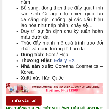
nám
Bổ sung, đồng thời thúc đẩy quá trình
sản sinh Collagen tự nhiên giúp làn
da căng mịn, chống lại các dấu hiệu
lão hóa như nếp nhăn, chảy sệ…
Duy trì sự ổn định chu kỳ tuần hoàn
máu dưới da.
Thúc đẩy mạnh mẽ quá trình trao đổi
chất và nuôi dưỡng tế bào da.
Dung tích
: 50ml/ Hộp
Thương Hiệu
:
Edally EX
Nhà sản xuất
: Coreana Cosmetics –
Korea
Xuất xứ
: Hàn Quốc
THÊM VÀO GIỎ
MỌI THÔNG TIN CHI TIẾT VUI LÒNG LIÊN HỆ HOTLINE: