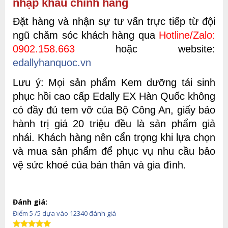
nhập khẩu chính hãng
Đặt hàng và nhận sự tư vấn trực tiếp từ đội
ngũ chăm sóc khách hàng qua
Hotline/Zalo:
0902.158.663
hoặc website:
edallyhanquoc.vn
Lưu ý: Mọi sản phẩ
m Kem dưỡng tái sinh
phục hồi cao cấp Edally EX Hàn Quốc kh
ông
có đầy đủ tem vỡ của Bộ Công An, giấy bảo
hành trị giá 20 triệu đều là sản phẩm giả
nhái. Khách hàng nên cẩn trọng khi lựa chọn
v
à mua
sản phẩm
để
phục vụ nhu cầu bảo
vệ sức khoẻ của bản thân và gia đình.
Đánh giá:
Điểm
5
/5 dựa vào
12340
đánh giá