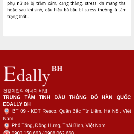
phụ nữ sẽ bị trầm cảm, căng thẳng, stress khi mang thai
hoặc sau khi sinh, dấu hiệu bà bầu bị stress thường là tâm
trạng thất...
건강미인의 에너지 비법
TRUNG TÂM TINH DẦU THÔNG ĐỎ HÀN QUỐC
EDALLY BH
BT 09 - KĐT Resco, Quận Bắc Từ Liêm, Hà Nội, Việt
Nam
Phố Tăng, Đông Hưng, Thái Bình, Việt Nam
0902.158.663 / 0908.062.668