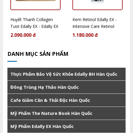
Huyết Thanh Collagen
Kem Retinol Edally EX -
Tươi Edally EX - Edally EX
Intensive Care Retinol
Rebalancing Ampoule Set
Cream
2.090.000 đ
1.180.000 đ
6 EA
DANH MỤC SẢN PHẨM
Thực Phẩm Bảo Vệ Sức Khỏe Edally BH Hàn Quốc
Đông Trùng Hạ Thảo Hàn Quốc
Cafe Giảm Cân & Thải Độc Hàn Quốc
Mỹ Phẩm The Nature Book Hàn Quốc
Mỹ Phẩm Edally EX Hàn Quốc