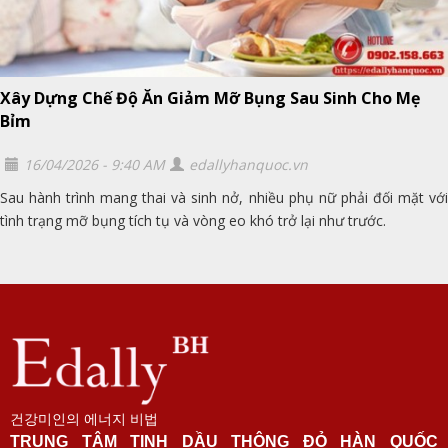
Xây Dựng Chế Độ Ăn Giảm Mỡ Bụng Sau Sinh Cho Mẹ
Bỉm
16/04/2026 - 9:40 AM
edallyhanquoc.vn
Sau hành trình mang thai và sinh nở, nhiều phụ nữ phải đối mặt với
tình trạng mỡ bụng tích tụ và vòng eo khó trở lại như trước.
건강미인의 에너지 비법
TRUNG TÂM TINH DẦU THÔNG ĐỎ HÀN QUỐC