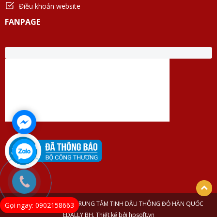
Điều khoản website
FANPAGE
© Bản quyền thuộc về TRUNG TÂM TINH DẦU THÔNG ĐỎ HÀN QUỐC
Gọi ngay: 0902158663
EDALLY BH. Thiết kế bởi hpsoft.vn