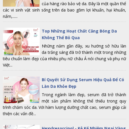
của hàng rào bảo vệ da. Đây là một quần thể
các vi sinh vật sinh sống trên da bao gồm lợi khuẩn, hại khuẩn,
nấm,......
Top Những Hoạt Chất Căng Bóng Da
Không Thể Bỏ Qua
Những năm gần đây, xu hướng sở hữu làn
da trắng sáng đã trở thành một trong những
tiêu chuẩn làm đẹp của nhiều phụ nữ châu Á nói chung và phụ nữ
Việt...
Bí Quyết Sử Dụng Serum Hiệu Quả Để Có
Làn Da Khỏe Đẹp
Trong ngành làm đẹp, serum đã trở thành
một sản phẩm không thể thiếu trong quy
trình chăm sóc da. Với hàm lượng dưỡng chất cao, serum giúp cải
thiện các vấn đề...
Hexylresorcinol - Kẻ Kế Nhiệm Ngai Vàng