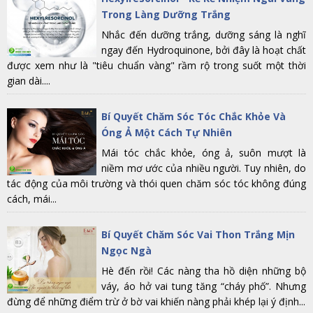
Trong Làng Dưỡng Trắng
Nhắc đến dưỡng trắng, dưỡng sáng là nghĩ
ngay đến Hydroquinone, bởi đây là hoạt chất
được xem như là "tiêu chuẩn vàng" rầm rộ trong suốt một thời
gian dài....
Bí Quyết Chăm Sóc Tóc Chắc Khỏe Và
Óng Ả Một Cách Tự Nhiên
Mái tóc chắc khỏe, óng ả, suôn mượt là
niềm mơ ước của nhiều người. Tuy nhiên, do
tác động của môi trường và thói quen chăm sóc tóc không đúng
cách, mái...
Bí Quyết Chăm Sóc Vai Thon Trắng Mịn
Ngọc Ngà
Hè đến rồi! Các nàng tha hồ diện những bộ
váy, áo hở vai tung tăng “cháy phố”. Nhưng
đừng để những điểm trừ ở bờ vai khiến nàng phải khép lại ý định...