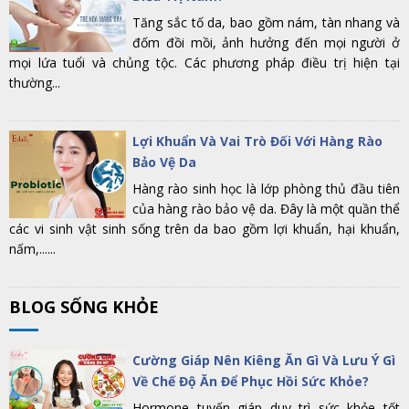
Tăng sắc tố da, bao gồm nám, tàn nhang và
đốm đồi mồi, ảnh hưởng đến mọi người ở
mọi lứa tuổi và chủng tộc. Các phương pháp điều trị hiện tại
thường...
Lợi Khuẩn Và Vai Trò Đối Với Hàng Rào
Bảo Vệ Da
Hàng rào sinh học là lớp phòng thủ đầu tiên
của hàng rào bảo vệ da. Đây là một quần thể
các vi sinh vật sinh sống trên da bao gồm lợi khuẩn, hại khuẩn,
nấm,......
BLOG SỐNG KHỎE
Cường Giáp Nên Kiêng Ăn Gì Và Lưu Ý Gì
Về Chế Độ Ăn Để Phục Hồi Sức Khỏe?
Hormone tuyến giáp duy trì sức khỏe tốt