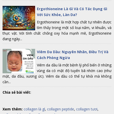
Ergothioneine Là Gì Và Có Tác Dụng Gì
Với Sức Khỏe, Làn Da?
Ergothioneine là một hợp chất tự nhiên được
tìm thấy trong một số loại nấm, vi khuẩn, và
thực vật. Với tính chất chống oxy hóa mạnh mẽ, Ergothioneine
đang ngày...
Viêm Da Dầu: Nguyên Nhân, Điều Trị Và
Cách Phòng Ngừa
Viêm da dầu là một bệnh lý phổ biến ở những
vùng da có mật độ tuyến bã nhờn cao (như
mặt, da đầu, xương ức). Viêm da dầu có thể tự khỏi mà không
cần...
Chia sẻ bài viết:
Xem thêm:
collagen là gì
,
collagen peptide
,
collagen tươi
,