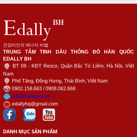
건강미인의 에너지 비법
TRUNG TÂM TINH DẦU THÔNG ĐỎ HÀN QUỐC
EDALLY BH
BT 09 - KĐT Resco, Quận Bắc Từ Liêm, Hà Nội, Việt
Nam
Phố Tăng, Đông Hưng, Thái Bình, Việt Nam
0902.158.663 / 0908.062.668
edallyhanquoc.vn
edallyhq@gmail.com
DANH MỤC SẢN PHẨM