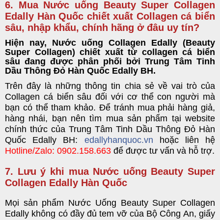
6. Mua
Nước uống Beauty Super Collagen
Edally Hàn Quốc
chiết xuất Collagen cá biển
sâu, nhập khẩu, chính hãng ở đâu uy tín?
Hiện
nay,
Nước uống Collagen Edally (Beauty
Super Collagen)
chiết xuất từ collagen cá biển
sâu đang được phân phối bởi
Trung Tâm Tinh
Dầu Thông Đỏ Hàn Quốc Edally BH
.
Trên đây là
những
thông tin
chia sẻ về vai trò của
Collagen cá biển sâu đối với cơ thể con người mà
bạn có thể tham khảo. Để tránh mua phải hàng giả,
hàng nhái, bạn nên tìm mua
sản phẩm
tại website
chính thức của
Trung Tâm Tinh Dầu Thông Đỏ Hàn
Quốc Edally BH
:
edallyhanquoc.vn
hoặc liên hệ
Hotline/Zalo: 0902.158.663
để được tư vấn và hỗ trợ.
7. Lưu ý khi mua
Nước uống Beauty Super
Collagen Edally Hàn Quốc
Mọi sản phẩm
Nước Uống Beauty Super Collagen
Edally
không có đầy đủ tem vỡ của Bộ Công An, giấy