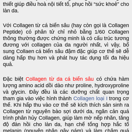
thiết giúp điều hoà nội tiết tố, phục hồi “sức khoẻ” cho
làn da.
Với Collagen từ cá biển sâu (hay còn gọi là Collagen
Peptide) có phân tử chỉ nhỏ bằng 1/60 Collagen
thông thường được chứng minh là có cấu trúc tương
đương với collagen của da người nhất, vì vậy, bổ
sung Collaen cá biển sâu đậm đặc giúp cơ thể sẽ dễ
dàng hấp thụ hơn và phát huy tác dụng tối đa hiệu
quả.
Đặc biệt
Collagen từ da cá biển sâu
có chứa hàm
lượng amino acid dồi dào như proline, hydroxyproline
và glycin. Đây đều là các dưỡng chất quan trọng
tham gia vào việc hình thành
Collagen loại I
trong cơ
thể. Khi hấp thu vào cơ thể sẽ kích thích sản sinh ra
Collagen từ nguyên bào sợi dưới da, ngăn cản quá
trình phân hủy Collagen, giúp làm mờ nếp nhăn, tăng
độ đàn hồi cho làn da, hạn chế tổng hợp hắc tố
melanin (nguyên nhân gây nám) và làm chậm quá