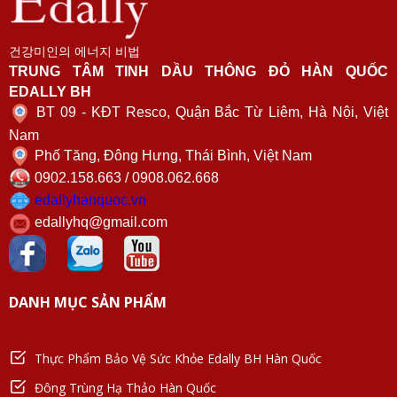
건강미인의 에너지 비법
TRUNG TÂM TINH DẦU THÔNG ĐỎ HÀN QUỐC
EDALLY BH
BT 09 - KĐT Resco, Quận Bắc Từ Liêm, Hà Nội, Việt
Nam
Phố Tăng, Đông Hưng, Thái Bình, Việt Nam
0902.158.663 / 0908.062.668
edallyhanquoc.vn
edallyhq@gmail.com
DANH MỤC SẢN PHẨM
Thực Phẩm Bảo Vệ Sức Khỏe Edally BH Hàn Quốc
Đông Trùng Hạ Thảo Hàn Quốc