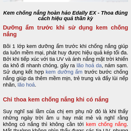
Kem chống nắng hoàn hảo Edally EX - Thoa đúng
cách hiệu quả thần kỳ
Dưỡng ẩm trước khi sử dụng kem chống
nắng
Bôi 1 lớp kem dưỡng ẩm trước khi chống nắng giúp
da luôn mềm mại, phát huy được hiệu quả kép tối đa.
Bởi khi tiếp xúc với tia UV và ánh nắng mặt trời khiến
da khô đi nhanh chóng, gây ra
lão hoá da
, nám sạm.
Sử dụng kết hợp
kem dưỡng ẩm
trước bước chống
nắng giúp da thêm mềm mịn, trẻ trung và đẩy lùi nếp
nhăn,
lão hoá
.
Chỉ thoa kem chống nắng khi có nắng
Suy nghĩ sai lầm của chị em phụ nữ đó là khi thấy
những ngày trời âm u hay mát mẻ và nghĩ rằng
không có nắng thì không cần tới
kem chống nắng
.
Mắt thường không nhìn thấy được các tia UV, nhưng