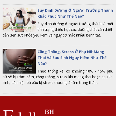
Suy Dinh Dưỡng Ở Người Trưởng Thành
Khắc Phục Như Thế Nào?
Suy dinh dưỡng ở người trưởng thành là một
tình trạng thiếu hụt các dưỡng chất cần thiết,
dẫn đến sức khỏe yếu kém và nguy cơ mắc nhiều bệnh tật.
Căng Thẳng, Stress Ở Phụ Nữ Mang
Thai Và Sau Sinh Nguy Hiểm Như Thế
Nào?
Theo thống kê, có khoảng 10% - 15% phụ
nữ sẽ bị trầm cảm, căng thẳng, stress khi mang thai hoặc sau khi
sinh, dấu hiệu bà bầu bị stress thường là tâm trạng thất...