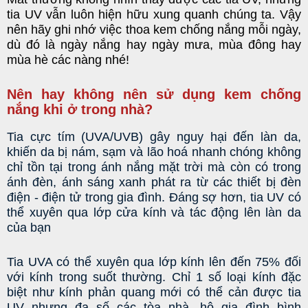
tia UV vẫn luôn hiện hữu xung quanh chúng ta. Vậy
nên hãy ghi nhớ việc thoa kem chống nắng mỗi ngày,
dù đó là ngày nắng hay ngày mưa, mùa đông hay
mùa hè các nàng nhé!
Nên hay không nên sử dụng kem chống
nắng khi ở trong nhà?
Tia cực tím (UVA/UVB) gây nguy hại đến làn da, 
khiến da bị nám, sạm và lão hoá nhanh chóng không 
chỉ tồn tại trong ánh nắng mặt trời mà còn có trong 
ánh đèn, ánh sáng xanh phát ra từ các thiết bị đèn 
điện - điện tử trong gia đình. Đáng sợ hơn, tia UV có 
thể xuyên qua lớp cửa kính và tác động lên làn da 
của bạn
Tia UVA có thể xuyên qua lớp kính lên đến 75% đối 
với kính trong suốt thường. Chỉ 1 số loại kính đặc 
biệt như kính phản quang mới có thể cản được tia 
UV nhưng đa số các tòa nhà, hộ gia đình bình 