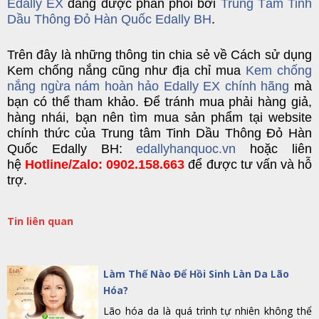
Edally EX
đang được phân phối bởi
Trung Tâm Tinh
Dầu Thông Đỏ Hàn Quốc Edally BH
.
Trên đây là nhữn
g
thông tin
chia sẻ về Cách sử dụng
Kem chống nắng cũng như địa chỉ mua
Kem chống
nắng ngừa nám hoàn hảo Edally EX chính hãng
mà
bạn có thể tham khảo. Để tránh mua phải hàng giả,
hàng nhái, bạn nên tìm mua
sản phẩm
tại
website
chính thức của
Trung tâm Tinh Dầu Thông Đỏ Hàn
Quốc Edally BH
:
edallyhanquoc.vn
hoặc liên
hệ
Hotline/Zalo: 0902.158.663
để được tư vấn và hỗ
trợ.
Tin liên quan
Làm Thế Nào Để Hồi Sinh Làn Da Lão
Hóa?
Lão hóa da là quá trình tự nhiên không thể