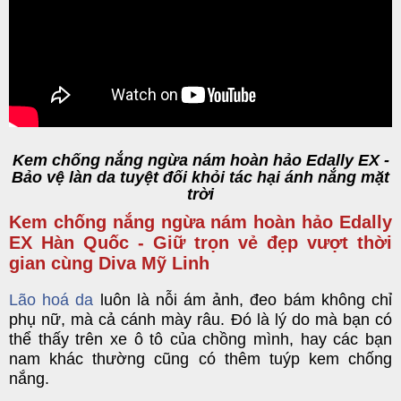
Kem chống nắng ngừa nám hoàn hảo Edally EX -
Bảo vệ làn da tuyệt đối khỏi tác hại ánh nắng mặt
trời
Kem chống nắng ngừa nám hoàn hảo Edally
EX Hàn Quốc - Giữ trọn vẻ đẹp vượt thời
gian cùng Diva Mỹ Linh
Lão hoá da
luôn là nỗi ám ảnh, đeo bám không chỉ
phụ nữ, mà cả cánh mày râu. Đó là lý do mà bạn có
thể thấy trên xe ô tô của chồng mình, hay các bạn
nam khác thường cũng có thêm tuýp kem chống
nắng.