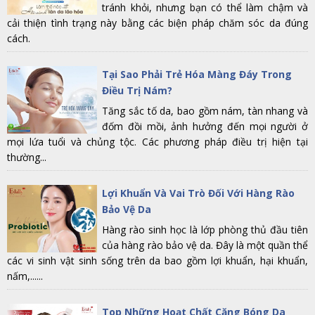
tránh khỏi, nhưng bạn có thể làm chậm và
cải thiện tình trạng này bằng các biện pháp chăm sóc da đúng
cách.
Tại Sao Phải Trẻ Hóa Màng Đáy Trong
Điều Trị Nám?
Tăng sắc tố da, bao gồm nám, tàn nhang và
đốm đồi mồi, ảnh hưởng đến mọi người ở
mọi lứa tuổi và chủng tộc. Các phương pháp điều trị hiện tại
thường...
Lợi Khuẩn Và Vai Trò Đối Với Hàng Rào
Bảo Vệ Da
Hàng rào sinh học là lớp phòng thủ đầu tiên
của hàng rào bảo vệ da. Đây là một quần thể
các vi sinh vật sinh sống trên da bao gồm lợi khuẩn, hại khuẩn,
nấm,......
Top Những Hoạt Chất Căng Bóng Da