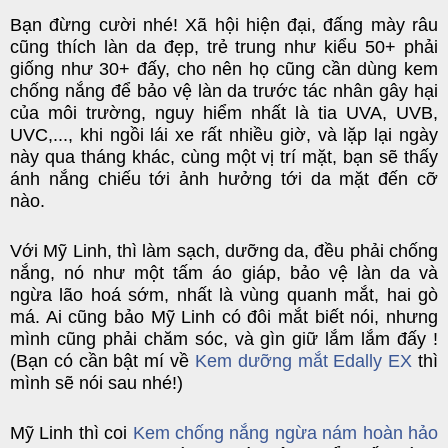
Bạn đừng cười nhé! Xã hội hiện đại, đấng mày râu
cũng thích làn da đẹp, trẻ trung như kiểu 50+ phải
giống như 30+ đấy, cho nên họ cũng cần dùng kem
chống nắng để bảo vệ làn da trước tác nhân gây hại
của môi trường, nguy hiểm nhất là tia UVA, UVB,
UVC,..., khi ngồi lái xe rất nhiều giờ, và lặp lại ngày
này qua tháng khác, cùng một vị trí mặt, bạn sẽ thấy
ánh nắng chiếu tới ảnh hưởng tới da mặt đến cỡ
nào.
Với Mỹ Linh, thì làm sạch, dưỡng da, đều phải chống
nắng, nó như một tấm áo giáp, bảo vệ làn da và
ngừa lão hoá sớm, nhất là vùng quanh mắt, hai gò
má. Ai cũng bảo Mỹ Linh có đôi mắt biết nói, nhưng
mình cũng phải chăm sóc, và gìn giữ lắm lắm đấy !
(Bạn có cần bật mí về
Kem dưỡng mắt Edally EX
thì
mình sẽ nói sau nhé!)
Mỹ Linh thì coi
Kem chống nắng ngừa nám hoàn hảo