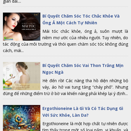
gian dài....
Bí Quyết Chăm Sóc Tóc Chắc Khỏe Và
Óng Ả Một Cách Tự Nhiên
Mái tóc chắc khỏe, óng ả, suôn mượt là
niềm mơ ước của nhiều người. Tuy nhiên, do
tác động của môi trường và thói quen chăm sóc tóc không đúng
cách, mái...
Bí Quyết Chăm Sóc Vai Thon Trắng Mịn
Ngọc Ngà
Hè đến rồi! Các nàng tha hồ diện những bộ
váy, áo hở vai tung tăng “cháy phố”. Nhưng
đừng để những điểm trừ ở bờ vai khiến nàng phải khép lại ý định...
Ergothioneine Là Gì Và Có Tác Dụng Gì
Với Sức Khỏe, Làn Da?
Ergothioneine là một hợp chất tự nhiên được
tìm thấy trong một số loại nấm, vi khuẩn, và