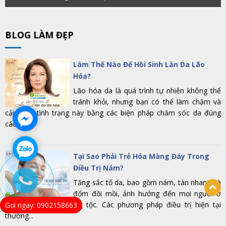
BLOG LÀM ĐẸP
Làm Thế Nào Để Hồi Sinh Làn Da Lão
Hóa?
Lão hóa da là quá trình tự nhiên không thể
tránh khỏi, nhưng bạn có thể làm chậm và
cải thiện tình trạng này bằng các biện pháp chăm sóc da đúng
cách.
Tại Sao Phải Trẻ Hóa Màng Đáy Trong
Điều Trị Nám?
Tăng sắc tố da, bao gồm nám, tàn nhang và
đốm đồi mồi, ảnh hưởng đến mọi người ở
mọi lứa tuổi và chủng tộc. Các phương pháp điều trị hiện tại
Gọi ngay: 0902158663
thường...