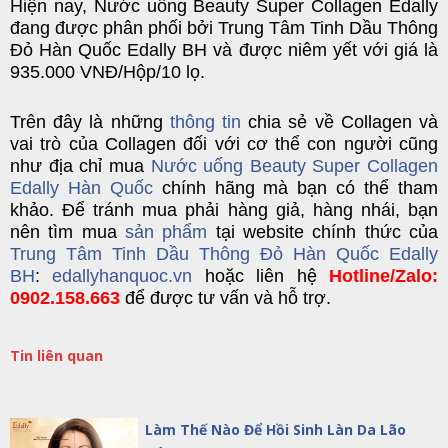
Hiện nay,
Nước uống Beauty Super Collagen Edally
đang được phân phối bởi
Trung Tâm Tinh Dầu Thông
Đỏ Hàn Quốc Edally BH
và được niêm yết với giá là
935.000 VNĐ/Hộp/10 lọ.
Trên đây là những
thông tin
chia sẻ về Collagen và
vai trò của Collagen đối với cơ thể con người cũng
như địa chỉ mua
Nước uống Beauty Super Collagen
Edally Hàn Quốc
chính hãng mà bạn có thể tham
khảo. Để tránh mua phải hàng giả, hàng nhái, bạn
nên tìm mua
sản phẩm
tại website chính thức của
Trung Tâm Tinh Dầu Thông Đỏ Hàn Quốc Edally
BH
:
edallyhanquoc.vn
hoặc liên hệ
Hotline/Zalo:
0902.158.663
để được tư vấn và hỗ trợ.
Tin liên quan
Làm Thế Nào Để Hồi Sinh Làn Da Lão