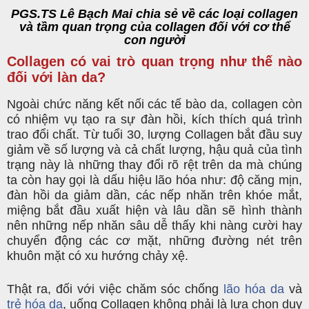
PGS.TS Lê Bạch Mai chia sẻ về các loại collagen
và tầm quan trọng của collagen đối với cơ thể
con người
Collagen có vai trò quan trọng như thế nào
đối với làn da?
Ngoài chức năng kết nối các tế bào da, collagen còn
có nhiệm vụ tạo ra sự đàn hồi, kích thích quá trình
trao đổi chất. Từ tuổi 30, lượng Collagen bắt đầu suy
giảm về số lượng và cả chất lượng, hậu quả của tình
trạng này là những thay đổi rõ rệt trên da mà chúng
ta còn hay gọi là dấu hiệu lão hóa như: độ căng mịn,
đàn hồi da giảm dần, các nếp nhăn trên khóe mắt,
miệng bắt đầu xuất hiện và lâu dần sẽ hình thành
nên những nếp nhăn sâu dễ thấy khi nàng cười hay
chuyển động các cơ mặt, những đường nét trên
khuôn mặt có xu hướng chảy xệ.
Thật ra, đối với việc chăm sóc chống
lão hóa da
và
trẻ hóa da
, uống Collagen không phải là lựa chọn duy