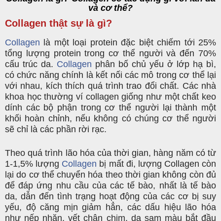
và cơ thể?
Collagen thật sự là gì?
Collagen
là một loại protein đặc biệt chiếm tới 25%
tổng lượng protein trong cơ thể người và đến 70%
cấu trúc da.
Collagen
phân bố chủ yếu ở lớp hạ bì,
có chức năng chính là kết nối các mô trong cơ thể lại
với nhau, kích thích quá trình trao đổi chất. Các nhà
khoa học thường ví collagen giống như một chất keo
dính các bộ phận trong cơ thể người lại thành một
khối hoàn chỉnh, nếu không có chúng cơ thể người
sẽ chỉ là các phần rời rạc.
Theo quá trình lão hóa của thời gian, hàng năm có từ
1-1,5% lượng
Collagen
bị mất đi, lượng Collagen còn
lại do cơ thể chuyển hóa theo thời gian không còn đủ
để đáp ứng nhu cầu của các tế bào, nhất là tế bào
da, dẫn đến tình trạng hoạt động của các cơ bị suy
yếu, độ căng mịn giảm hẳn, các dấu hiệu lão hóa
như nếp nhăn, vết chân chim, da sạm màu bắt đầu