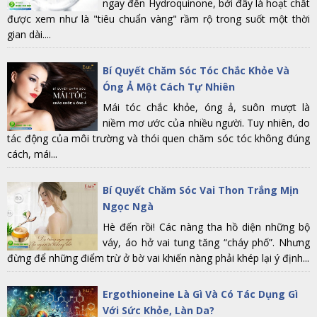
ngay đến Hydroquinone, bởi đây là hoạt chất
được xem như là "tiêu chuẩn vàng" rầm rộ trong suốt một thời
gian dài....
Bí Quyết Chăm Sóc Tóc Chắc Khỏe Và
Óng Ả Một Cách Tự Nhiên
Mái tóc chắc khỏe, óng ả, suôn mượt là
niềm mơ ước của nhiều người. Tuy nhiên, do
tác động của môi trường và thói quen chăm sóc tóc không đúng
cách, mái...
Bí Quyết Chăm Sóc Vai Thon Trắng Mịn
Ngọc Ngà
Hè đến rồi! Các nàng tha hồ diện những bộ
váy, áo hở vai tung tăng “cháy phố”. Nhưng
đừng để những điểm trừ ở bờ vai khiến nàng phải khép lại ý định...
Ergothioneine Là Gì Và Có Tác Dụng Gì
Với Sức Khỏe, Làn Da?