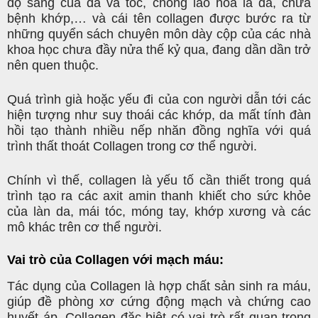
độ sáng của da và tóc, chống lão hóa là da, chữa
bệnh khớp,… và cái tên collagen được bước ra từ
những quyển sách chuyên môn dày cộp của các nhà
khoa học chưa đầy nửa thế kỷ qua, đang dần dần trở
nên quen thuộc.
Quá trình già hoặc yếu đi của con người dẫn tới các
hiện tượng như suy thoái các khớp, da mất tính đàn
hồi tạo thành nhiều nếp nhăn đồng nghĩa với quá
trình thất thoát Collagen trong cơ thể người.
Chính vì thế, collagen là yếu tố cần thiết trong quá
trình tạo ra các axit amin thanh khiết cho sức khỏe
của làn da, mái tóc, móng tay, khớp xương và các
mô khác trên cơ thể người.
Vai trò của Collagen với mạch máu:
Tác dụng của Collagen là hợp chất sản sinh ra máu,
giúp đề phòng xơ cứng động mạch và chứng cao
huyết áp. Collagen đặc biệt có vai trò rất quan trọng