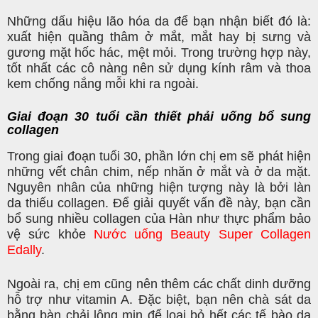
Những dấu hiệu lão hóa da để bạn nhận biết đó là:
xuất hiện quầng thâm ở mắt, mắt hay bị sưng và
gương mặt hốc hác, mệt mỏi. Trong trường hợp này,
tốt nhất các cô nàng nên sử dụng kính râm và thoa
kem chống nắng mỗi khi ra ngoài.
Giai đoạn 30 tuổi cần thiết phải uống bổ sung
collagen
Trong giai đoạn tuổi 30, phần lớn chị em sẽ phát hiện
những vết chân chim, nếp nhăn ở mắt và ở da mặt.
Nguyên nhân của những hiện tượng này là bởi làn
da thiếu collagen. Để giải quyết vấn đề này, bạn cần
bổ sung nhiều collagen của Hàn như thực phẩm bảo
vệ sức khỏe
Nước uống Beauty Super Collagen
Edally
.
Ngoài ra, chị em cũng nên thêm các chất dinh dưỡng
hỗ trợ như vitamin A. Đặc biệt, bạn nên chà sát da
bằng bàn chải lông mịn để loại bỏ hết các tế bào da