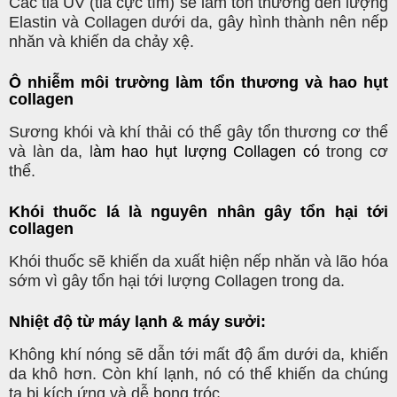
Các tia UV (tia cực tím) sẽ làm tổn thương đến lượng
Elastin và Collagen dưới da, gây hình thành nên nếp
nhăn và khiến da chảy xệ.
Ô nhiễm môi trường làm tổn thương và hao hụt
collagen
Sương khói và khí thải có thể gây tổn thương cơ thể
và làn da, l
àm
hao hụt lượng Collagen
có
trong cơ
thể.
Khói thuốc lá là nguyên nhân gây tổn hại tới
collagen
Khói thuốc sẽ khiến da xuất hiện nếp nhăn và lão hóa
sớm vì gây tổn hại tới lượng Collagen trong da.
Nhiệt độ từ máy lạnh & máy sưởi:
Không khí nóng sẽ dẫn tới mất độ ẩm dưới da, khiến
da khô hơn. Còn khí lạnh, nó có thể khiến da chúng
ta bị kích ứng và dễ bong tróc.