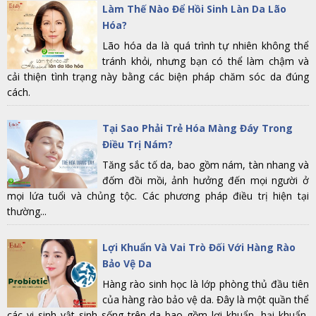
Làm Thế Nào Để Hồi Sinh Làn Da Lão
Hóa?
Lão hóa da là quá trình tự nhiên không thể
tránh khỏi, nhưng bạn có thể làm chậm và
cải thiện tình trạng này bằng các biện pháp chăm sóc da đúng
cách.
Tại Sao Phải Trẻ Hóa Màng Đáy Trong
Điều Trị Nám?
Tăng sắc tố da, bao gồm nám, tàn nhang và
đốm đồi mồi, ảnh hưởng đến mọi người ở
mọi lứa tuổi và chủng tộc. Các phương pháp điều trị hiện tại
thường...
Lợi Khuẩn Và Vai Trò Đối Với Hàng Rào
Bảo Vệ Da
Hàng rào sinh học là lớp phòng thủ đầu tiên
của hàng rào bảo vệ da. Đây là một quần thể
các vi sinh vật sinh sống trên da bao gồm lợi khuẩn, hại khuẩn,