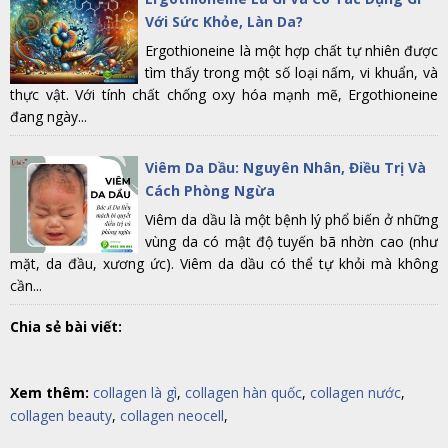
Với Sức Khỏe, Làn Da?
Ergothioneine là một hợp chất tự nhiên được
tìm thấy trong một số loại nấm, vi khuẩn, và
thực vật. Với tính chất chống oxy hóa mạnh mẽ, Ergothioneine
đang ngày...
Viêm Da Dầu: Nguyên Nhân, Điều Trị Và
Cách Phòng Ngừa
Viêm da dầu là một bệnh lý phổ biến ở những
vùng da có mật độ tuyến bã nhờn cao (như
mặt, da đầu, xương ức). Viêm da dầu có thể tự khỏi mà không
cần...
Chia sẻ bài viết:
Xem thêm:
collagen là gì
,
collagen hàn quốc
,
collagen nước
,
collagen beauty
,
collagen neocell
,