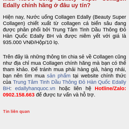
Edally chính hãng ở đâu uy tín?
Hiện nay, Nước uống Collagen Edally (Beauty Super
Collagen) chiết xuất từ collagen cá biển sâu đang
được phân phối bởi
Trung Tâm Tinh Dầu Thông Đỏ
Hàn Quốc Edally BH
và được niêm yết với giá là
935.000 VNĐ/Hộp/10 lọ.
Trên đây là nh
ững
thông tin
ch
ia sẻ về Collagen cũng
như địa chỉ mua Collagen chính hãng mà bạn có thể
tham khảo. Để tránh mua phải hàng giả, hàng nhái,
bạn nên tìm mua
sản phẩm
tại website chính thức
của
Trung Tâm Tinh Dầu Thông Đỏ Hàn Quốc Edally
BH
:
edallyhanquoc.vn
hoặc liên hệ
Hotline/Zalo:
0902.158.663
để được tư vấn và hỗ trợ.
Tin liên quan