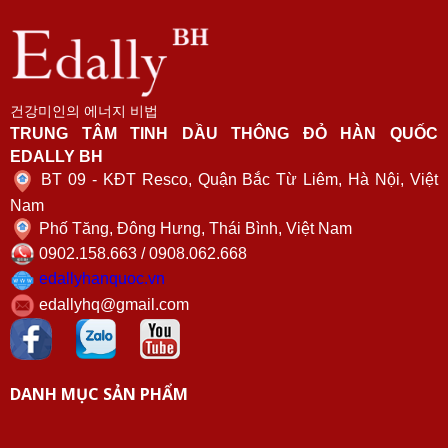
건강미인의 에너지 비법
TRUNG TÂM TINH DẦU THÔNG ĐỎ HÀN QUỐC
EDALLY BH
BT 09 - KĐT Resco, Quận Bắc Từ Liêm, Hà Nội, Việt
Nam
Phố Tăng, Đông Hưng, Thái Bình, Việt Nam
0902.158.663 / 0908.062.668
edallyhanquoc.vn
edallyhq@gmail.com
DANH MỤC SẢN PHẨM