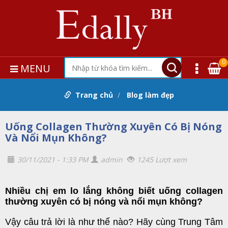
0
MENU
Trang chủ
Blog làm đẹp
Uống Collagen Thường Xuyên Có Bị Nóng
Và Nổi Mụn Không?
30/11/2021 - 1:33 PM
admin
1245 Lượt xem
Nhiều chị em lo lắng không biết uống collagen
thường xuyên có bị nóng và nổi mụn không?
Vậy câu trả lời là như thế nào? Hãy cùng
Trung Tâm