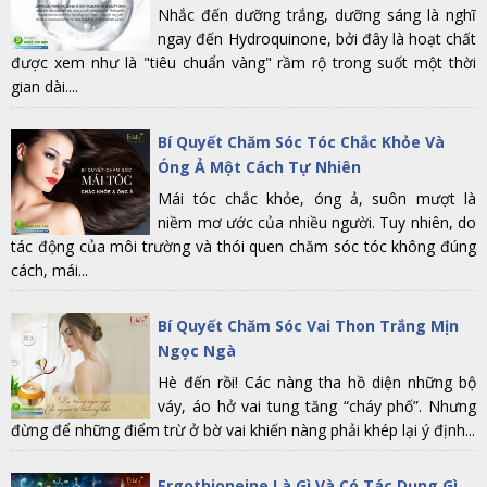
Nhắc đến dưỡng trắng, dưỡng sáng là nghĩ
ngay đến Hydroquinone, bởi đây là hoạt chất
được xem như là "tiêu chuẩn vàng" rầm rộ trong suốt một thời
gian dài....
Bí Quyết Chăm Sóc Tóc Chắc Khỏe Và
Óng Ả Một Cách Tự Nhiên
Mái tóc chắc khỏe, óng ả, suôn mượt là
niềm mơ ước của nhiều người. Tuy nhiên, do
tác động của môi trường và thói quen chăm sóc tóc không đúng
cách, mái...
Bí Quyết Chăm Sóc Vai Thon Trắng Mịn
Ngọc Ngà
Hè đến rồi! Các nàng tha hồ diện những bộ
váy, áo hở vai tung tăng “cháy phố”. Nhưng
đừng để những điểm trừ ở bờ vai khiến nàng phải khép lại ý định...
Ergothioneine Là Gì Và Có Tác Dụng Gì