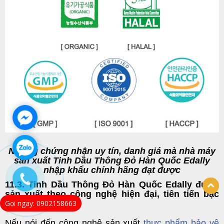
Những chứng nhận uy tín, danh giá mà nhà máy
sản xuất Tinh Dầu Thông Đỏ Hàn Quốc Edally
nhập khẩu chính hãng đạt được
11.3. Tinh Dầu Thông Đỏ Hàn Quốc Edally được
sản xuất theo công nghệ hiện đại, tiên tiến bậc
nhất Thế giới
Gọi ngay: 0902158663
Nếu nói đến công nghệ sản xuất
thực phẩm bảo vệ