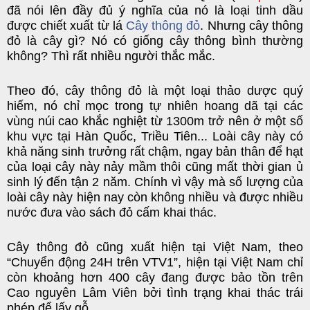
đã nói lên đầy đủ ý nghĩa của nó là loại tinh dầu
được chiết xuất từ lá
Cây thông đỏ
. Nhưng cây thông
đỏ là cây gì? Nó có giống cây thông bình thường
không? Thì rất nhiều người thắc mắc.
Theo đó, cây thông đỏ là một loại thảo dược quý
hiếm, nó chỉ mọc trong tự nhiên hoang dã tại các
vùng núi cao khắc nghiệt từ 1300m trở nên ở một số
khu vực tại Hàn Quốc, Triều Tiên... Loài cây này có
khả năng sinh trưởng rất chậm, ngay bản thân để hạt
của loại cây này nảy mầm thôi cũng mất thời gian ủ
sinh lý đến tận 2 năm. Chính vì vậy mà số lượng của
loài cây này hiện nay còn không nhiều và được nhiều
nước đưa vào sách đỏ cấm khai thác.
Cây thông đỏ cũng xuất hiện tại Việt Nam, theo
“Chuyển động 24H trên VTV1”, hiện tại Việt Nam chỉ
còn khoảng hơn 400 cây đang được bảo tồn trên
Cao nguyên Lâm Viên bởi tình trạng khai thác trái
phép để lấy gỗ.