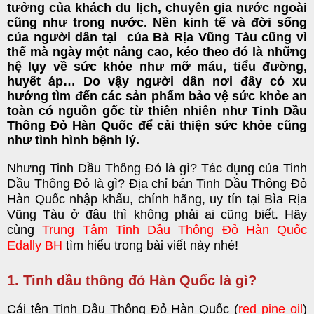
tưởng của khách du lịch, chuyên gia nước ngoài
cũng như trong nước. Nền kinh tế và đời sống
của người dân tại của Bà Rịa Vũng Tàu cũng vì
thế mà ngày một nâng cao, kéo theo đó là những
hệ lụy về sức khỏe như mỡ máu, tiểu đường,
huyết áp… Do vậy người dân nơi đây có xu
hướng tìm đến các sản phẩm bảo vệ sức khỏe an
toàn có nguồn gốc từ thiên nhiên như Tinh Dầu
Thông Đỏ Hàn Quốc để cải thiện sức khỏe cũng
như tình hình bệnh lý.
Nh
ưng
Tinh Dầu Thông Đỏ là gì?
Tác dụng của Tinh
Dầu Thông Đỏ là gì?
Địa c
hỉ bán Tinh Dầu Thông Đỏ
Hàn Quốc nhập khẩu, chính hãng, uy tín tại Bìa Rịa
Vũng Tàu ở đâu thì không phải ai cũng biết.
Hãy
cùng
Trung Tâm Tinh Dầu Thông Đỏ Hàn Quốc
Edally BH
tìm hiểu trong bài viết này nhé!
1. Tinh dầu thông đỏ Hàn Quốc là gì?
Cái t
ên
Tinh Dầu Thông Đỏ Hàn Quốc
(
red pine oil
)