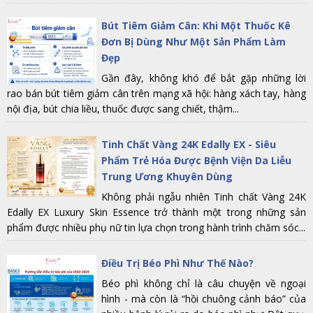
Bút Tiêm Giảm Cân: Khi Một Thuốc Kê
Đơn Bị Dùng Như Một Sản Phẩm Làm
Đẹp
Gần đây, không khó để bắt gặp những lời
rao bán bút tiêm giảm cân trên mạng xã hội: hàng xách tay, hàng
nội địa, bút chia liều, thuốc được sang chiết, thậm...
Tinh Chất Vàng 24K Edally EX - Siêu
Phẩm Trẻ Hóa Được Bệnh Viện Da Liễu
Trung Ương Khuyên Dùng
Không phải ngẫu nhiên Tinh chất Vàng 24K
Edally EX Luxury Skin Essence trở thành một trong những sản
phẩm được nhiều phụ nữ tin lựa chọn trong hành trình chăm sóc...
Điều Trị Béo Phì Như Thế Nào?
Béo phì không chỉ là câu chuyện về ngoại
hình - mà còn là “hồi chuông cảnh báo” của