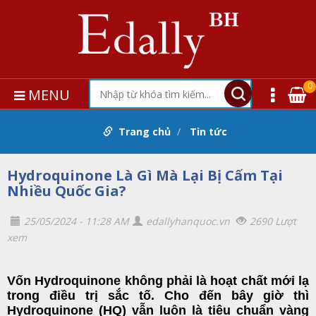
0
MENU
Trang chủ
Tin tức
Hydroquinone Là Gì Mà Lại Bị Cấm Tại
Nhiều Quốc Gia?
25/05/2024 - 11:28 AM
edallyhanquoc.vn
2690 Lượt
xem
Vốn Hydroquinone không phải là hoạt chất mới lạ
trong điều trị sắc tố. Cho đến bây giờ thì
Hydroquinone (HQ) vẫn luôn là tiêu chuẩn vàng