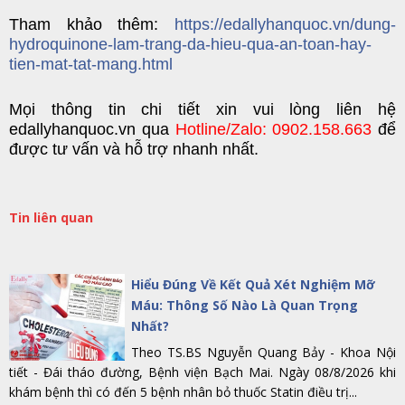
Tham khảo thêm:
https://edallyhanquoc.vn/dung-
hydroquinone-lam-trang-da-hieu-qua-an-toan-hay-
tien-mat-tat-mang.html
Mọi
thông tin chi tiết
xin vui lòng liên hệ
edallyhanquoc.vn
qu
a
Hotline/Zalo: 0902.158.663
để
được tư vấn và hỗ trợ nhanh nhất.
Tin liên quan
Hiểu Đúng Về Kết Quả Xét Nghiệm Mỡ
Máu: Thông Số Nào Là Quan Trọng
Nhất?
Theo TS.BS Nguyễn Quang Bảy - Khoa Nội
tiết - Đái tháo đường, Bệnh viện Bạch Mai. Ngày 08/8/2026 khi
khám bệnh thì có đến 5 bệnh nhân bỏ thuốc Statin điều trị...