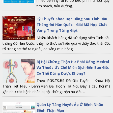
nhiều bệnh lý rủi ro do béo phì như: Đột quỵ,
tim mạch, tiểu đường,...
Lý Thuyết Khoa Học Đằng Sau Tinh Dầu
Thông Đỏ Hàn Quốc - Giải Mã Hợp Chất
Vàng Trong Từng Giọt
Nhiều khách hàng đã sử dụng viên Tinh dầu
thông đỏ Hàn Quốc, thấy nó thực sự hiệu quả vì thấy đào thải độc
tố trong cơ thể ra ngoài, da sáng mịn hồng...
Bị Hội Chứng Thận Hư Phải Uống Medrol
Và Thuốc Ức Chế Miễn Dịch Đến Bao Giờ,
Có Thể Dừng Được Không?
Theo PGS.TS.BS Đỗ Gia Tuyển - Khoa Nội
Thận Tiết Niệu - Bệnh viện Đại Học Y Hà Nội. Đây là câu hỏi mà
gần như các bệnh nhân bị hội chứng thận hư đều...
Quản Lý Tăng Huyết Áp Ở Bệnh Nhân
Bệnh Thận Mạn