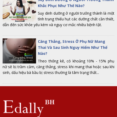
Khắc Phục Như Thế Nào?
Suy dinh dưỡng ở người trưởng thành là một
tình trạng thiếu hụt các dưỡng chất cần thiết,
dẫn đến sức khỏe yếu kém và nguy cơ mắc nhiều bệnh tật.
Căng Thẳng, Stress Ở Phụ Nữ Mang
Thai Và Sau Sinh Nguy Hiểm Như Thế
Nào?
Theo thống kê, có khoảng 10% - 15% phụ
nữ sẽ bị trầm cảm, căng thẳng, stress khi mang thai hoặc sau khi
sinh, dấu hiệu bà bầu bị stress thường là tâm trạng thất...