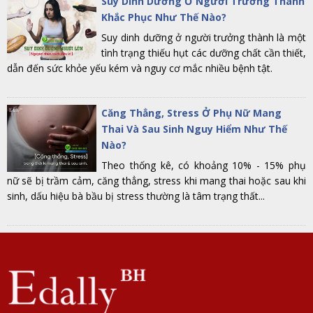
Suy Dinh Dưỡng Ở Người Trưởng Thành
Khắc Phục Như Thế Nào?
Suy dinh dưỡng ở người trưởng thành là một
tình trạng thiếu hụt các dưỡng chất cần thiết,
dẫn đến sức khỏe yếu kém và nguy cơ mắc nhiều bệnh tật.
Căng Thẳng, Stress Ở Phụ Nữ Mang
Thai Và Sau Sinh Nguy Hiểm Như Thế
Nào?
Theo thống kê, có khoảng 10% - 15% phụ
nữ sẽ bị trầm cảm, căng thẳng, stress khi mang thai hoặc sau khi
sinh, dấu hiệu bà bầu bị stress thường là tâm trạng thất...