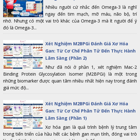
Nhiều người cứ nhắc đến Omega-3 là nghĩ
ngay đến tim mạch, mỡ máu, não bộ, trí
nhớ. Nhưng có một vai trò khác của Omega-3 mà ít người để ý
đó là Omega-3...
Xét Nghiệm M2BPGi Đánh Giá Xơ Hóa
Gan: Từ Cơ Chế Phân Tử Đến Thực Hành
Lâm Sàng (Phần 2)
Như đã nói ở phần 1, xét nghiệm Mac-2
Binding Protein Glycosylation Isomer (M2BPGi) là một trong
những biomarker được quan tâm nhiều nhất hiện nay trong đánh
giá mức độ...
Xét Nghiệm M2BPGi Đánh Giá Xơ Hóa
Gan: Từ Cơ Chế Phân Tử Đến Thực Hành
Lâm Sàng (Phần 1)
Xơ hóa gan là quá trình bệnh lý trung tâm
trong tiến triển của hầu hết các bệnh gan mạn tính, đóng vai trò