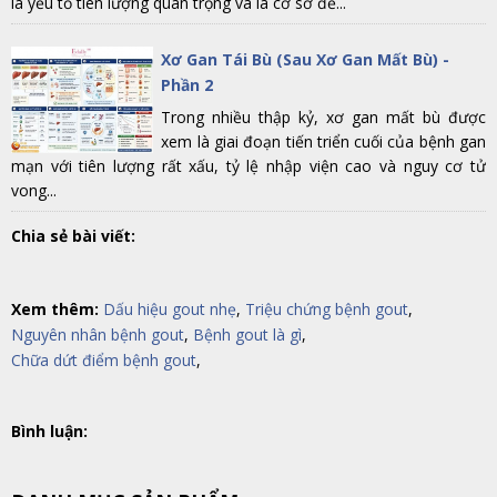
là yếu tố tiên lượng quan trọng và là cơ sở để...
Xơ Gan Tái Bù (Sau Xơ Gan Mất Bù) -
Phần 2
Trong nhiều thập kỷ, xơ gan mất bù được
xem là giai đoạn tiến triển cuối của bệnh gan
mạn với tiên lượng rất xấu, tỷ lệ nhập viện cao và nguy cơ tử
vong...
Chia sẻ bài viết:
Xem thêm:
Dấu hiệu gout nhẹ
,
Triệu chứng bệnh gout
,
Nguyên nhân bệnh gout
,
Bệnh gout là gì
,
Chữa dứt điểm bệnh gout
,
Bình luận: