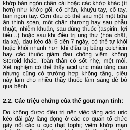
khớp bàn ngón chân cái hoặc các khớp khác (ít
hơn) như khớp gối, cổ chân, khuỷu tay, cổ tay,
bàn ngón tay. Cơn đau có thể sau một một bữa
ăn thịnh soạn, một chấn thương hay sau phẫu
thuật, nhiễm khuẩn, sau dùng thuốc (aspirin, lợi
tiểu...) hoặc sau khi điều trị ung thư (hóa chât,
tia xạ), đau kéo dài 5 đến 7 ngày, có thể tự khỏi
hoặc khỏi nhanh hơn khi điều trị bằng colchicin
hay các thuốc giảm đau chống viêm không
Steroid khác. Toàn thân có sốt nhẹ, mệt mỏi.
Xét nghiệm có thể thấy acid uric máu tăng cao
nhưng cũng có trường hợp không tăng, điều
này làm cho nhiều thầy thuốc lâm sàng dễ bỏ
qua bệnh.
2.2. Các triệu chứng của
thể gout mạn tính:
Do không được điều trị nên việc tăng acid uric
kéo dài gây lắng đọng ở các cơ quan tổ chức
gây nổi các u cục (hạt tophi; viêm khớp mạn