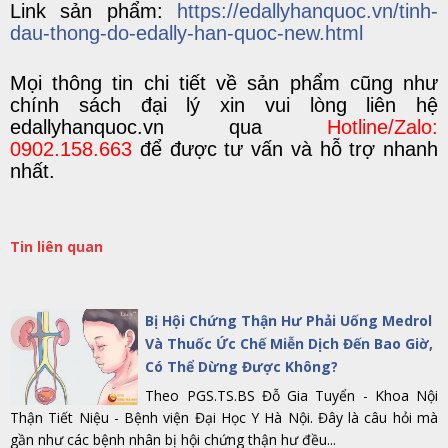
Link sản phẩm:
https://edallyhanquoc.vn/tinh-
dau-thong-do-edally-han-quoc-new.html
Mọi
thông tin chi tiết
về
sản phẩm
cũng như
chính sách đại lý
xin vui lòng liên hệ
edallyhanquoc.vn
qu
a
Hotline/Zalo:
0902.158.663
để được tư vấn và hỗ trợ nhanh
nhất.
Tin liên quan
Bị Hội Chứng Thận Hư Phải Uống Medrol
Và Thuốc Ức Chế Miễn Dịch Đến Bao Giờ,
Có Thể Dừng Được Không?
Theo PGS.TS.BS Đỗ Gia Tuyển - Khoa Nội
Thận Tiết Niệu - Bệnh viện Đại Học Y Hà Nội. Đây là câu hỏi mà
gần như các bệnh nhân bị hội chứng thận hư đều...