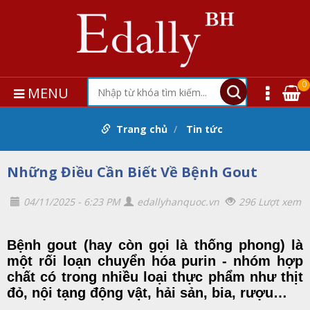
0
MENU
Trang chủ
Tin tức
Những Điều Cần Biết Về Bệnh Gout
04/11/2025 - 6:23 PM
edallyhanquoc.vn
296 Lượt xem
Bệnh gout (hay còn gọi là thống phong) là
một rối loạn chuyển hóa purin - nhóm hợp
chất có trong nhiều loại thực phẩm như thịt
đỏ, nội tạng động vật, hải sản, bia, rượu…