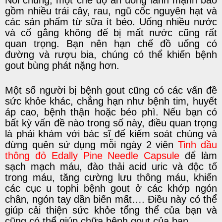
Nói chung, một chế độ ăn uống lành mạnh bao
gồm nhiều trái cây, rau, ngũ cốc nguyên hạt và
các sản phẩm từ sữa ít béo. Uống nhiều nước
và cố gắng không để bị mất nước cũng rất
quan trọng. Bạn nên hạn chế đồ uống có
đường và rượu bia, chúng có thể khiến bệnh
gout bùng phát nặng hơn.
Một số người bị bệnh gout cũng có các vấn đề
sức khỏe khác, chẳng hạn như bệnh tim, huyết
áp cao, bệnh thận hoặc béo phì. Nếu bạn có
bất kỳ vấn đề nào trong số này, điều quan trọng
là phải khám với bác sĩ để kiểm soát chúng và
đừng quên sử dụng mỗi ngày 2 viên
Tinh dầu
thông đỏ Edally Pine Needle Capsule
để làm
sạch mạch máu, đào thải acid uric và độc tố
trong máu, tăng cường lưu thông máu, khiến
các
cục u tophi
bệnh gout ở các khớp ngón
chân, ngón tay dần biến mất…. Điều này có thể
giúp cải thiện sức khỏe tổng thể của bạn và
cũng có thể giúp chữa bệnh gout của bạn.