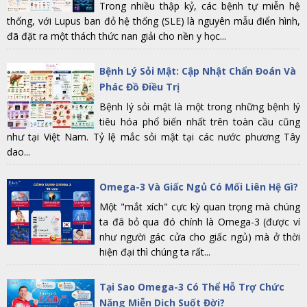
Trong nhiều thập kỷ, các bệnh tự miễn hệ
thống, với Lupus ban đỏ hệ thống (SLE) là nguyên mẫu điển hình,
đã đặt ra một thách thức nan giải cho nền y học...
Bệnh Lý Sỏi Mật: Cập Nhật Chẩn Đoán Và
Phác Đồ Điều Trị
Bệnh lý sỏi mật là một trong những bệnh lý
tiêu hóa phổ biến nhất trên toàn cầu cũng
như tại Việt Nam. Tỷ lệ mắc sỏi mật tại các nước phương Tây
dao...
Omega-3 Và Giấc Ngủ Có Mối Liên Hệ Gì?
Một "mắt xích" cực kỳ quan trọng mà chúng
ta đã bỏ qua đó chính là Omega-3 (được ví
như người gác cửa cho giấc ngủ) mà ở thời
hiện đại thì chúng ta rất...
Tại Sao Omega-3 Có Thể Hỗ Trợ Chức
Năng Miễn Dịch Suốt Đời?