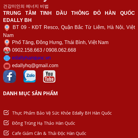
건강미인의 에너지 비법
TRUNG TÂM TINH DẦU THÔNG ĐỎ HÀN QUỐC
EDALLY BH
BT 09 - KĐT Resco, Quận Bắc Từ Liêm, Hà Nội, Việt
Nam
Phố Tăng, Đông Hưng, Thái Bình, Việt Nam
0902.158.663 / 0908.062.668
edallyhanquoc.vn
edallyhq@gmail.com
DANH MỤC SẢN PHẨM
Thực Phẩm Bảo Vệ Sức Khỏe Edally BH Hàn Quốc
Đông Trùng Hạ Thảo Hàn Quốc
Cafe Giảm Cân & Thải Độc Hàn Quốc