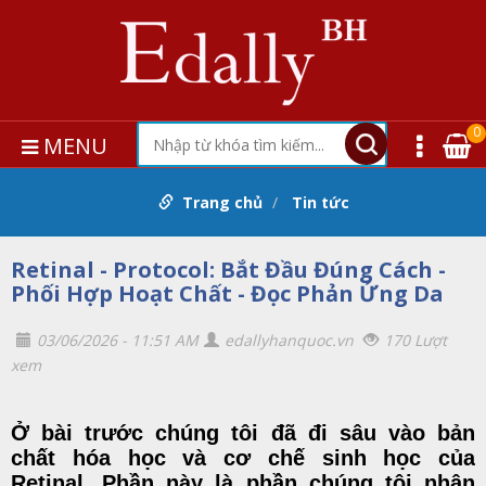
0
MENU
Trang chủ
Tin tức
Retinal - Protocol: Bắt Đầu Đúng Cách -
Phối Hợp Hoạt Chất - Đọc Phản Ứng Da
03/06/2026 - 11:51 AM
edallyhanquoc.vn
170 Lượt
xem
Ở bài trước chúng tôi đã đi sâu vào
bản
chất hóa học và cơ chế sinh học của
Retinal
. Phần này là phần chúng tôi nhận