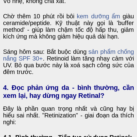
Vỗ nhẹ, không chà xát.
Chờ thêm 10 phút rồi bôi
kem dưỡng ẩm
giàu
ceramide/peptide. Kỹ thuật này gọi là 'buffer
method' - giúp làm chậm tốc độ hấp thu, giảm
kích ứng mà không giảm hiệu quả dài hạn.
Sáng hôm sau: Bắt buộc dùng
sản phẩm chống
nắng SPF 30+
. Retinoid làm tăng nhạy cảm với
UV. Bỏ qua bước này là xoá sạch công sức của
đêm trước.
4. Đọc phản ứng da - bình thường, cần
xem lại, hay dừng ngay Retinal?
Đây là phần quan trọng nhất và cũng hay bị
hiểu sai nhất. "Retinization" - giai đoạn da thích
nghi: