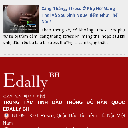
Căng Thẳng, Stress Ở Phụ Nữ Mang
Thai Và Sau Sinh Nguy Hiểm Như Thế
Nào?
Theo thống kê, có khoảng 10% - 15% phụ
nữ sẽ bị trầm cảm, căng thẳng, stress khi mang thai hoặc sau khi
sinh, dấu hiệu bà bầu bị stress thường là tâm trạng thất...
건강미인의 에너지 비법
TRUNG TÂM TINH DẦU THÔNG ĐỎ HÀN QUỐC
EDALLY BH
BT 09 - KĐT Resco, Quận Bắc Từ Liêm, Hà Nội, Việt
Nam