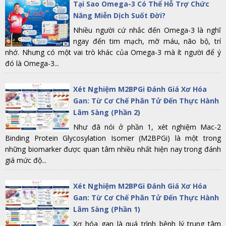
Tại Sao Omega-3 Có Thể Hỗ Trợ Chức
Năng Miễn Dịch Suốt Đời?
Nhiều người cứ nhắc đến Omega-3 là nghĩ
ngay đến tim mạch, mỡ máu, não bộ, trí
nhớ. Nhưng có một vai trò khác của Omega-3 mà ít người để ý
đó là Omega-3...
Xét Nghiệm M2BPGi Đánh Giá Xơ Hóa
Gan: Từ Cơ Chế Phân Tử Đến Thực Hành
Lâm Sàng (Phần 2)
Như đã nói ở phần 1, xét nghiệm Mac-2
Binding Protein Glycosylation Isomer (M2BPGi) là một trong
những biomarker được quan tâm nhiều nhất hiện nay trong đánh
giá mức độ...
Xét Nghiệm M2BPGi Đánh Giá Xơ Hóa
Gan: Từ Cơ Chế Phân Tử Đến Thực Hành
Lâm Sàng (Phần 1)
Xơ hóa gan là quá trình bệnh lý trung tâm