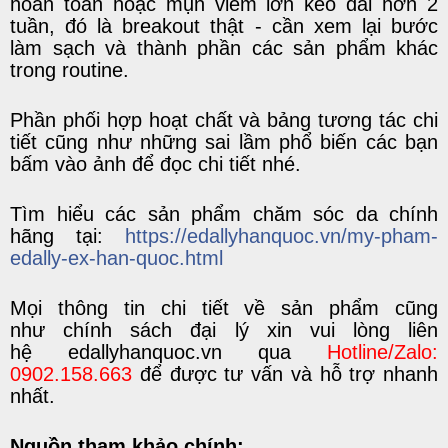
hoàn toàn hoặc mụn viêm lớn kéo dài hơn 2
tuần, đó là breakout thật - cần xem lại bước
làm sạch và thành phần các sản phẩm khác
trong routine.
Phần phối hợp hoạt chất và bảng tương tác chi
tiết cũng như những sai lầm phổ biến các bạn
bấm vào ảnh để đọc chi tiết nhé.
Tìm
hiểu
các sản phẩm chăm sóc da chính
hãng
t
ại:
https://edallyhanquoc.vn/my-pham-
edally-ex-han-quoc.html
M
ọi
thông tin chi tiết
về
sản phẩm
cũng
như
chính sách đại lý
xin vui lòng liên
hệ
edallyhanquoc.vn
qu
a
Hotline/Zalo:
0902.158.663
để được tư vấn và hỗ trợ nhanh
nhất.
Nguồn tham khảo chính: