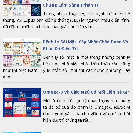
Chứng Lâm Sàng (Phần 1)
Trong nhiều thập kỷ, các bệnh tự miễn hệ
thống, với Lupus ban đỏ hệ thống (SLE) là nguyên mẫu điển hình,
đã đặt ra một thách thức nan giải cho nền y học...
Bệnh Lý Sỏi Mật: Cập Nhật Chẩn Đoán Và
Phác Đồ Điều Trị
Bệnh lý sỏi mật là một trong những bệnh lý
tiêu hóa phổ biến nhất trên toàn cầu cũng
như tại Việt Nam. Tỷ lệ mắc sỏi mật tại các nước phương Tây
dao...
Omega-3 Và Giấc Ngủ Có Mối Liên Hệ Gì?
Một "mắt xích" cực kỳ quan trọng mà chúng
ta đã bỏ qua đó chính là Omega-3 (được ví
như người gác cửa cho giấc ngủ) mà ở thời
hiện đại thì chúng ta rất...