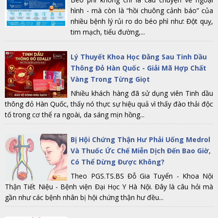
hình - mà còn là “hồi chuông cảnh báo” của
nhiều bệnh lý rủi ro do béo phì như: Đột quỵ,
tim mạch, tiểu đường,...
Lý Thuyết Khoa Học Đằng Sau Tinh Dầu
Thông Đỏ Hàn Quốc - Giải Mã Hợp Chất
Vàng Trong Từng Giọt
Nhiều khách hàng đã sử dụng viên Tinh dầu
thông đỏ Hàn Quốc, thấy nó thực sự hiệu quả vì thấy đào thải độc
tố trong cơ thể ra ngoài, da sáng mịn hồng...
Bị Hội Chứng Thận Hư Phải Uống Medrol
Và Thuốc Ức Chế Miễn Dịch Đến Bao Giờ,
Có Thể Dừng Được Không?
Theo PGS.TS.BS Đỗ Gia Tuyển - Khoa Nội
Thận Tiết Niệu - Bệnh viện Đại Học Y Hà Nội. Đây là câu hỏi mà
gần như các bệnh nhân bị hội chứng thận hư đều...