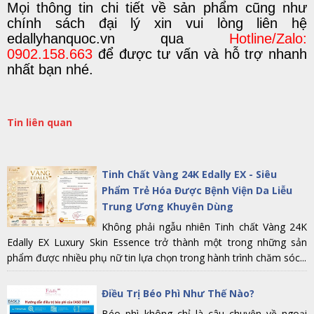
M
ọi
thông tin chi tiết
về
sản phẩm
cũng như
chính sách đại lý
xin vui lòng liên hệ
edallyhanquoc.vn
q
ua
Hotline/Zalo:
0902.158.663
để được tư vấn và hỗ trợ nhanh
nhất bạn nhé.
Tin liên quan
Tinh Chất Vàng 24K Edally EX - Siêu
Phẩm Trẻ Hóa Được Bệnh Viện Da Liễu
Trung Ương Khuyên Dùng
Không phải ngẫu nhiên Tinh chất Vàng 24K
Edally EX Luxury Skin Essence trở thành một trong những sản
phẩm được nhiều phụ nữ tin lựa chọn trong hành trình chăm sóc...
Điều Trị Béo Phì Như Thế Nào?
Béo phì không chỉ là câu chuyện về ngoại