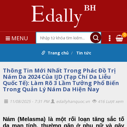
0
MENU
Trang chủ
Tin tức
Thông Tin Mới Nhất Trong Phác Đồ Trị
Nám Da 2024 Của IJD (Tạp Chí Da Liễu
Quốc Tế): Làm Rõ 3 Lầm Tưởng Phổ Biến
Trong Quản Lý Nám Da Hiện Nay
11/08/2025 - 7:31 PM
edallyhanquoc.vn
416 Lượt xem
Nám (Melasma) là một rối loạn tăng sắc tố
da mạn tính, thường gặp ở phụ nữ và gây