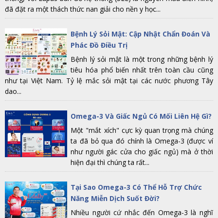
đã đặt ra một thách thức nan giải cho nền y học...
Bệnh Lý Sỏi Mật: Cập Nhật Chẩn Đoán Và
Phác Đồ Điều Trị
Bệnh lý sỏi mật là một trong những bệnh lý
tiêu hóa phổ biến nhất trên toàn cầu cũng
như tại Việt Nam. Tỷ lệ mắc sỏi mật tại các nước phương Tây
dao...
Omega-3 Và Giấc Ngủ Có Mối Liên Hệ Gì?
Một "mắt xích" cực kỳ quan trọng mà chúng
ta đã bỏ qua đó chính là Omega-3 (được ví
như người gác cửa cho giấc ngủ) mà ở thời
hiện đại thì chúng ta rất...
Tại Sao Omega-3 Có Thể Hỗ Trợ Chức
Năng Miễn Dịch Suốt Đời?
Nhiều người cứ nhắc đến Omega-3 là nghĩ