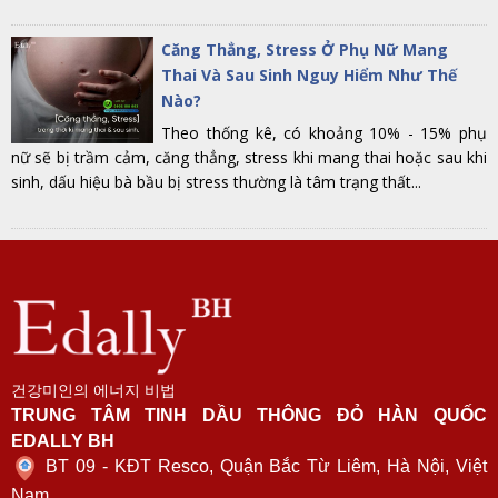
Căng Thẳng, Stress Ở Phụ Nữ Mang
Thai Và Sau Sinh Nguy Hiểm Như Thế
Nào?
Theo thống kê, có khoảng 10% - 15% phụ
nữ sẽ bị trầm cảm, căng thẳng, stress khi mang thai hoặc sau khi
sinh, dấu hiệu bà bầu bị stress thường là tâm trạng thất...
건강미인의 에너지 비법
TRUNG TÂM TINH DẦU THÔNG ĐỎ HÀN QUỐC
EDALLY BH
BT 09 - KĐT Resco, Quận Bắc Từ Liêm, Hà Nội, Việt
Nam