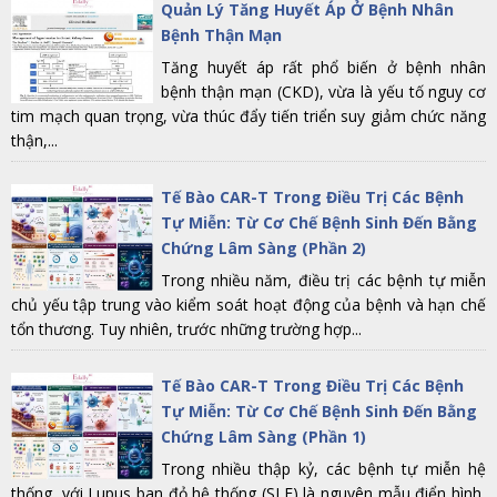
Quản Lý Tăng Huyết Áp Ở Bệnh Nhân
Bệnh Thận Mạn
Tăng huyết áp rất phổ biến ở bệnh nhân
bệnh thận mạn (CKD), vừa là yếu tố nguy cơ
tim mạch quan trọng, vừa thúc đẩy tiến triển suy giảm chức năng
thận,...
Tế Bào CAR-T Trong Điều Trị Các Bệnh
Tự Miễn: Từ Cơ Chế Bệnh Sinh Đến Bằng
Chứng Lâm Sàng (Phần 2)
Trong nhiều năm, điều trị các bệnh tự miễn
chủ yếu tập trung vào kiểm soát hoạt động của bệnh và hạn chế
tổn thương. Tuy nhiên, trước những trường hợp...
Tế Bào CAR-T Trong Điều Trị Các Bệnh
Tự Miễn: Từ Cơ Chế Bệnh Sinh Đến Bằng
Chứng Lâm Sàng (Phần 1)
Trong nhiều thập kỷ, các bệnh tự miễn hệ
thống, với Lupus ban đỏ hệ thống (SLE) là nguyên mẫu điển hình,