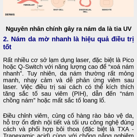
Nguyên nhân chính gây ra nám da là tia UV
2. Nám da mờ nhanh là hiệu quả điều trị
tốt
Rất nhiều cơ sở lạm dụng laser, đặc biệt là Pico
hoặc Q-Switch với năng lượng cao để “xoá nám
nhanh”. Tuy nhiên, da nám thường rất mỏng
manh, nhạy cảm và dễ phản ứng viêm sau
laser. Việc điều trị sai cách có thể kích thích
tăng sắc tố sau viêm (PIH), dẫn đến “nám
chồng nám” hoặc mất sắc tố loang lổ.
Điều chỉnh viêm, củng cố hàng rào bảo vệ da,
hỗ trợ ổn định nội tiết và tối ưu công nghệ đúng
cách và phối hợp bôi thoa (đặc biệt là TXA -
Tranexamic acid
) cùng với chống nắng nghiêm