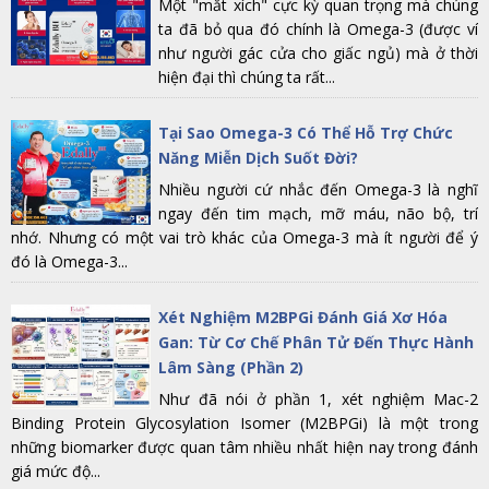
Một "mắt xích" cực kỳ quan trọng mà chúng
ta đã bỏ qua đó chính là Omega-3 (được ví
như người gác cửa cho giấc ngủ) mà ở thời
hiện đại thì chúng ta rất...
Tại Sao Omega-3 Có Thể Hỗ Trợ Chức
Năng Miễn Dịch Suốt Đời?
Nhiều người cứ nhắc đến Omega-3 là nghĩ
ngay đến tim mạch, mỡ máu, não bộ, trí
nhớ. Nhưng có một vai trò khác của Omega-3 mà ít người để ý
đó là Omega-3...
Xét Nghiệm M2BPGi Đánh Giá Xơ Hóa
Gan: Từ Cơ Chế Phân Tử Đến Thực Hành
Lâm Sàng (Phần 2)
Như đã nói ở phần 1, xét nghiệm Mac-2
Binding Protein Glycosylation Isomer (M2BPGi) là một trong
những biomarker được quan tâm nhiều nhất hiện nay trong đánh
giá mức độ...