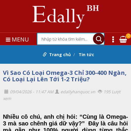
0
MENU
Trang chủ
Tin tức
Vì Sao Có Loại Omega-3 Chỉ 300-400 Ngàn,
Có Loại Lại Lên Tới 1-2 Triệu?
09/04/2026 - 11:47 AM
edallyhanquoc.vn
195 Lượt
xem
Nhiều cô chú, anh chị hỏi: “Cùng là Omega-
3 mà sao chênh giá dữ vậy?” Đây là câu hỏi
mà gần như 100% người dùng từng thắc