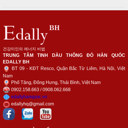
건강미인의 에너지 비법
TRUNG TÂM TINH DẦU THÔNG ĐỎ HÀN QUỐC
EDALLY BH
BT 09 - KĐT Resco, Quận Bắc Từ Liêm, Hà Nội, Việt
Nam
Phố Tăng, Đông Hưng, Thái Bình, Việt Nam
0902.158.663 / 0908.062.668
edallyhanquoc.vn
edallyhq@gmail.com