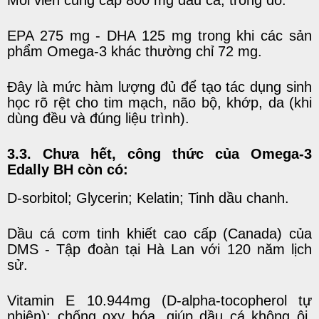
Mỗi viên cung cấp 800 mg dầu cá, trong đó:
EPA 275 mg - DHA 125 mg trong khi các sản
phẩm Omega-3 khác thường chỉ 72 mg.
Đây là mức hàm lượng đủ để tạo tác dụng sinh
học rõ rệt cho tim mạch, não bộ, khớp, da (khi
dùng đều và đúng liệu trình).
3.3. Chưa hết, công thức của Omega-3
Edally BH còn có:
D-sorbitol; Glycerin; Kelatin; Tinh dầu chanh.
Dầu cá cơm tinh khiết cao cấp (Canada) của
DMS - Tập đoàn tại Hà Lan với 120 năm lịch
sử.
Vitamin E 10.944mg (D-alpha-tocopherol tự
nhiên): chống oxy hóa, giúp dầu cá không ôi,