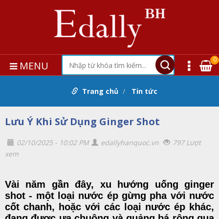
0
MENU
Trang chủ
Tin tức
Lưu Ý Khi Sử Dụng Ginger Shot
02/10/2025 - 10:02 PM
edallyhanquoc.vn
797 Lượt
xem
Vài năm gần đây, xu hướng uống ginger
shot - một loại nước ép gừng pha với nước
cốt chanh, hoặc với các loại nước ép khác,
đang được ưa chuộng và quảng bá rộng qua