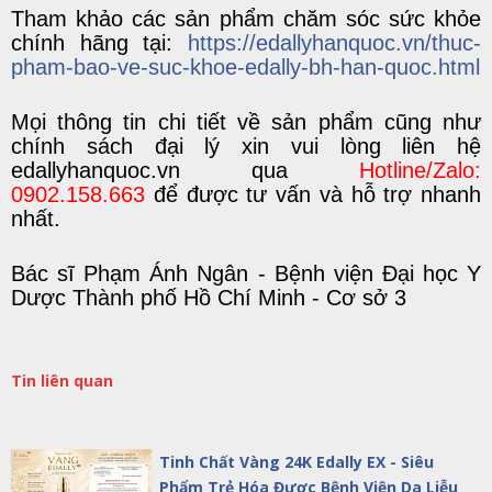
Tham khảo các sản phẩm chăm sóc sức khỏe
chính hãng tại:
https://edallyhanquoc.vn/thuc-
pham-bao-ve-suc-khoe-edally-bh-han-quoc.html
Mọi
thông tin chi tiết
về
sản phẩm
cũng như
chính sách đại lý
xin vui lòng liên hệ
edallyhanquoc.vn
q
ua
Hotline/Zalo:
0902.158.663
để được tư vấn và hỗ trợ nhanh
nhất.
Bác sĩ Phạm Ánh Ngân - Bệnh viện Đại học Y
Dược Thành phố Hồ Chí Minh - Cơ sở 3
Tin liên quan
Tinh Chất Vàng 24K Edally EX - Siêu
Phẩm Trẻ Hóa Được Bệnh Viện Da Liễu