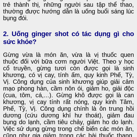
trẻ thành thị, những người sau tập thể thao,
thường được hướng dẫn là uống buổi sáng lúc
bụng đói.
2. Uống ginger shot có tác dụng gì cho
sức khỏe?
Gừng vừa là món ăn, vừa là vị thuốc quen
thuộc đối với bữa cơm người Việt. Theo y học
cổ truyền, gừng tươi còn được gọi là sinh
khương, có vị cay, tính ấm, quy kinh Phế, Tỳ,
Vị. Công dụng của sinh khương giúp giải cảm
mạo phong hàn, cầm nôn ói, giảm ho, giải độc
(cua, tôm, cá,...). Gừng khô được gọi là can
khương, vị cay tính rất nóng, quy kinh Tâm,
Phế, Tỳ, Vị. Công dụng chính là ôn trung hồi
dương (cứu dương khí hư thoát), giảm đau
bụng do lạnh, cầm tiêu chảy, giảm ho do lạnh.
Việc sử dụng gừng trong chế biến các món ăn,
cũng như gia giảm trong các bài thuốc thang,