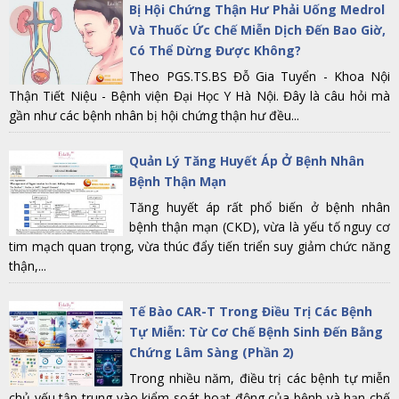
Bị Hội Chứng Thận Hư Phải Uống Medrol
Và Thuốc Ức Chế Miễn Dịch Đến Bao Giờ,
Có Thể Dừng Được Không?
Theo PGS.TS.BS Đỗ Gia Tuyển - Khoa Nội
Thận Tiết Niệu - Bệnh viện Đại Học Y Hà Nội. Đây là câu hỏi mà
gần như các bệnh nhân bị hội chứng thận hư đều...
Quản Lý Tăng Huyết Áp Ở Bệnh Nhân
Bệnh Thận Mạn
Tăng huyết áp rất phổ biến ở bệnh nhân
bệnh thận mạn (CKD), vừa là yếu tố nguy cơ
tim mạch quan trọng, vừa thúc đẩy tiến triển suy giảm chức năng
thận,...
Tế Bào CAR-T Trong Điều Trị Các Bệnh
Tự Miễn: Từ Cơ Chế Bệnh Sinh Đến Bằng
Chứng Lâm Sàng (Phần 2)
Trong nhiều năm, điều trị các bệnh tự miễn
chủ yếu tập trung vào kiểm soát hoạt động của bệnh và hạn chế