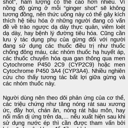
shot”, hàm lượng có thể cao hơn nhiều. Vì
nồng độ gừng ở mỗi “ginger shot” sẽ không
tương đồng, nên thức uống này có thể gây kích
thích hệ tiêu hóa ở những người đang có vấn
đề về trào ngược dạ dày thực quản, viêm loét
dạ dày, hay bệnh lý đường tiêu hóa. Cũng cần
lưu ý tác dụng phụ của gừng đối với người
đang sử dụng các thuốc điều trị như
thuốc
chống đông máu
, các nhóm
thuốc hạ huyết áp
,
các thuốc chuyển hóa qua gan thông qua men
Cytochrome P450 2C9 (CYP2C9) hoặc men
Cytochrome P450 3A4 (CYP3A4). Nhiều nghiên
cứu cho thấy tương tác bất lợi giữa gừng và
các nhóm thuốc này.
Người dùng nên theo dõi phản ứng của cơ thể,
các triệu chứng như tăng nóng rát sau xương
ức, đầy hơi, chán ăn, nóng rát hậu môn, hay
nổi mẩn dị ứng trên da,… nếu xuất hiện sau khi
sử dụng nước ép thì cần được tham vấn bởi