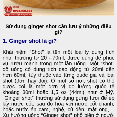
Sử dụng ginger shot cần lưu ý những điều
gì?
1. Ginger shot là gì?
Khái niệm “Shot” là tên một loại ly dung tích
nhỏ, thường từ 20 - 70ml, được dùng để phục
vụ rượu mạnh trong một lần uống. Một "shot"
đồ uống có dung tích dao động từ 20ml đến
hơn 60ml, tùy thuộc vào từng quốc gia và loại
shot (đơn hay đôi). Ở một số nơi, shot có thể
được coi là một đơn vị đo lường quốc tế
khoảng 30ml hoặc 1,5 oz (44ml) như ở Mỹ.
“Ginger shot” thường sử dụng gừng tươi để ép
lấy nước cốt, sau đó hòa với nước cốt chanh,
hoặc nước ép cam, nghệ, củ dền, mật ong,…
Xu hướng uống “Ginger shot” phổ biến ở người