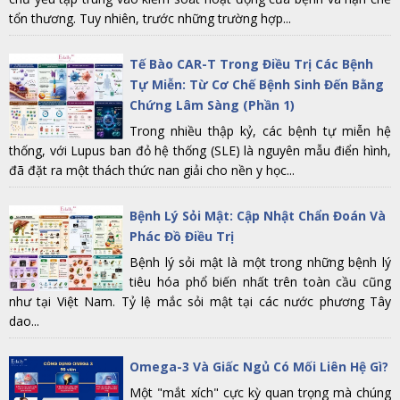
tổn thương. Tuy nhiên, trước những trường hợp...
Tế Bào CAR-T Trong Điều Trị Các Bệnh
Tự Miễn: Từ Cơ Chế Bệnh Sinh Đến Bằng
Chứng Lâm Sàng (Phần 1)
Trong nhiều thập kỷ, các bệnh tự miễn hệ
thống, với Lupus ban đỏ hệ thống (SLE) là nguyên mẫu điển hình,
đã đặt ra một thách thức nan giải cho nền y học...
Bệnh Lý Sỏi Mật: Cập Nhật Chẩn Đoán Và
Phác Đồ Điều Trị
Bệnh lý sỏi mật là một trong những bệnh lý
tiêu hóa phổ biến nhất trên toàn cầu cũng
như tại Việt Nam. Tỷ lệ mắc sỏi mật tại các nước phương Tây
dao...
Omega-3 Và Giấc Ngủ Có Mối Liên Hệ Gì?
Một "mắt xích" cực kỳ quan trọng mà chúng