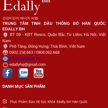
건강미인의 에너지 비법
TRUNG TÂM TINH DẦU THÔNG ĐỎ HÀN QUỐC
EDALLY BH
BT 09 - KĐT Resco, Quận Bắc Từ Liêm, Hà Nội, Việt
Nam
Phố Tăng, Đông Hưng, Thái Bình, Việt Nam
0902.158.663 / 0908.062.668
edallyhanquoc.vn
edallyhq@gmail.com
DANH MỤC SẢN PHẨM
Thực Phẩm Bảo Vệ Sức Khỏe Edally BH Hàn Quốc