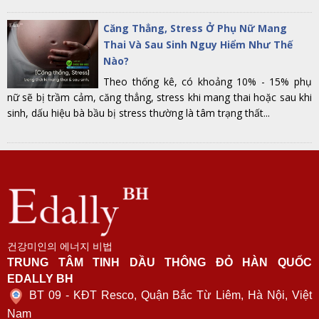
Căng Thẳng, Stress Ở Phụ Nữ Mang
Thai Và Sau Sinh Nguy Hiểm Như Thế
Nào?
Theo thống kê, có khoảng 10% - 15% phụ
nữ sẽ bị trầm cảm, căng thẳng, stress khi mang thai hoặc sau khi
sinh, dấu hiệu bà bầu bị stress thường là tâm trạng thất...
건강미인의 에너지 비법
TRUNG TÂM TINH DẦU THÔNG ĐỎ HÀN QUỐC
EDALLY BH
BT 09 - KĐT Resco, Quận Bắc Từ Liêm, Hà Nội, Việt
Nam