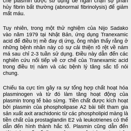
chế plasmin được sử dụng để ngăn chặn sự phân
hủy fibrin bất thường (abnormal fibrinolysis) để giảm
mất máu.
Tuy nhiên, trong một thử nghiệm của Nijo Sadako
vào năm 1979 tại Nhật Bản, ứng dụng Tranexamic
acid để điều trị mề đay dị ứng, ông nhận thấy rằng ở
những bệnh nhân này có sự cải thiện rõ rệt về nám
má sau chỉ 2-3 tuần sử dụng. Điều này dẫn đến các
nghiên cứu nối tiếp về cơ chế của Tranexamic acid
trong điều trị nám và các bệnh lý tăng sắc tố nói
chung.
Chiếu tia cực tím gây ra sự tổng hợp chất hoạt hóa
plasminogen và từ đó làm tăng hoạt động của
plasmin trong tế bào sừng. Tiền chất được kích hoạt
bởi plasmin của phospholipase A2 bài tiết tham gia
sản xuất axit arachidonic từ các phospholipid màng là
tiền chất của prostaglandin E2 và leukotrienes có thể
dẫn đến hình thành hắc tố. Plasmin cũng dẫn đến