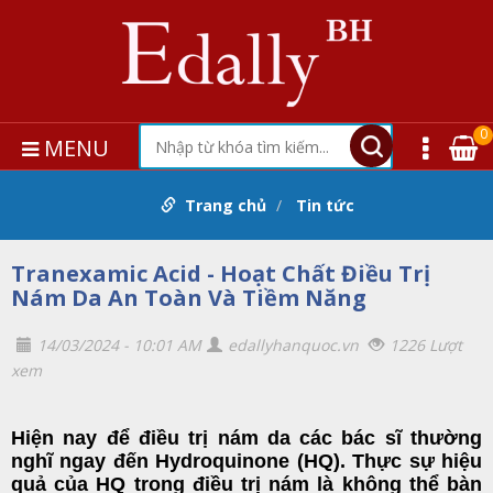
0
MENU
Trang chủ
Tin tức
Tranexamic Acid - Hoạt Chất Điều Trị
Nám Da An Toàn Và Tiềm Năng
14/03/2024 - 10:01 AM
edallyhanquoc.vn
1226 Lượt
xem
Hiện nay để điều trị nám da các bác sĩ thường
nghĩ ngay đến Hydroquinone (HQ). Thực sự hiệu
quả của HQ trong điều trị nám là không thể bàn