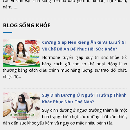
các vi sinh vật sinh sống trên da bao gồm lợi khuẩn, hại khuẩn,
nấm,......
BLOG SỐNG KHỎE
Cường Giáp Nên Kiêng Ăn Gì Và Lưu Ý Gì
Về Chế Độ Ăn Để Phục Hồi Sức Khỏe?
Hormone tuyến giáp duy trì sức khỏe tốt
bằng cách giữ cho cơ thể hoạt động bình
thường bằng cách điều chỉnh mức năng lượng, sự trao đổi chất,
nhiệt độ...
Suy Dinh Dưỡng Ở Người Trưởng Thành
Khắc Phục Như Thế Nào?
Suy dinh dưỡng ở người trưởng thành là một
tình trạng thiếu hụt các dưỡng chất cần thiết,
dẫn đến sức khỏe yếu kém và nguy cơ mắc nhiều bệnh tật.