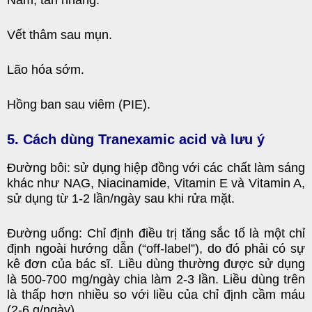
Nám, tàn nhang
.
Vết thâm sau mụn.
Lão hóa sớm
.
Hồng ban sau viêm (PIE).
5. Cách dùng Tranexamic acid và lưu ý
Đường bôi: sử dụng hiệp đồng với các chất làm sáng
kh
ác như NAG,
Niacinamide
,
Vitamin E
và
Vitamin A
,
s
ử dụng từ 1-2 lần/ngày sau khi rửa mặt.
Đường uống: Chỉ định điều trị tăng sắc tố là một chỉ
định ngoài hướng dẫn (“off-label”), do đó phải có sự
kê đơn của bác sĩ. Liều dùng thường được sử dụng
là 500-700 mg/ngày chia làm 2-3 lần. Liều dùng trên
là thấp hơn nhiều so với liều của chỉ định cầm máu
(2-6 g/ngày)