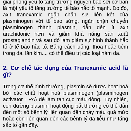
giải phóng yếu tố tăng trưởng nguyên bào sợi cơ bản
là một yếu tố tăng trưởng tế bào hắc tố mạnh. Do đó,
axit tranexamic ngăn chặn sự liên kết của
plasminogen với tế bào sừng, ngăn chặn chuyển
plasminogen thành plasmin, dẫn đến ít axit
arachidonic hơn và giảm khả năng sản xuất
prostaglandin và sau đó làm giảm sự hình thành hắc
tố ở tế bào hắc tố. Bằng cách uống, thoa hoặc tiêm
trong da, lăn kim..., có thể điều trị các loại nám da.
2. Cơ chế tác dụng của Tranexamic acid là
gì?
Trong cơ thể bình thường, plasmin sẽ được hoạt hoá
bởi các chất hoạt hoá plasminogen (plasminogen
activator - PA) để làm tan cục máu đông. Tuy nhiên,
con đường plasmin hoạt động bất thường có thể dẫn
đến một số bệnh lý liên quan đến chảy máu quá mức
hoặc còn liên quan đến các bệnh lý da liễu như tăng
sắc tố gần đây.