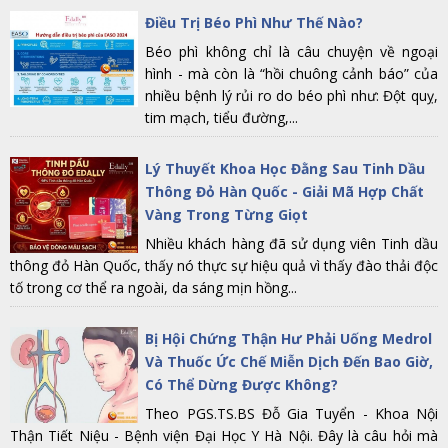
Điều Trị Béo Phì Như Thế Nào?
Béo phì không chỉ là câu chuyện về ngoại
hình - mà còn là “hồi chuông cảnh báo” của
nhiều bệnh lý rủi ro do béo phì như: Đột quỵ,
tim mạch, tiểu đường,...
Lý Thuyết Khoa Học Đằng Sau Tinh Dầu
Thông Đỏ Hàn Quốc - Giải Mã Hợp Chất
Vàng Trong Từng Giọt
Nhiều khách hàng đã sử dụng viên Tinh dầu
thông đỏ Hàn Quốc, thấy nó thực sự hiệu quả vì thấy đào thải độc
tố trong cơ thể ra ngoài, da sáng mịn hồng...
Bị Hội Chứng Thận Hư Phải Uống Medrol
Và Thuốc Ức Chế Miễn Dịch Đến Bao Giờ,
Có Thể Dừng Được Không?
Theo PGS.TS.BS Đỗ Gia Tuyển - Khoa Nội
Thận Tiết Niệu - Bệnh viện Đại Học Y Hà Nội. Đây là câu hỏi mà