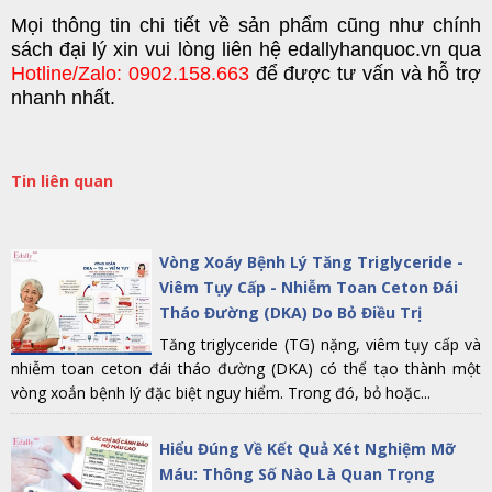
Mọi
thông tin chi tiết
về
sản phẩm
cũng như chí
nh
sách đại lý
xin vui lòng
liên hệ edallyhanquoc.vn
qu
a
Hotline/Zalo: 0902.158.663
để được tư vấn và hỗ trợ
nhanh nhất.
Tin liên quan
Vòng Xoáy Bệnh Lý Tăng Triglyceride -
Viêm Tụy Cấp - Nhiễm Toan Ceton Đái
Tháo Đường (DKA) Do Bỏ Điều Trị
Tăng triglyceride (TG) nặng, viêm tụy cấp và
nhiễm toan ceton đái tháo đường (DKA) có thể tạo thành một
vòng xoắn bệnh lý đặc biệt nguy hiểm. Trong đó, bỏ hoặc...
Hiểu Đúng Về Kết Quả Xét Nghiệm Mỡ
Máu: Thông Số Nào Là Quan Trọng