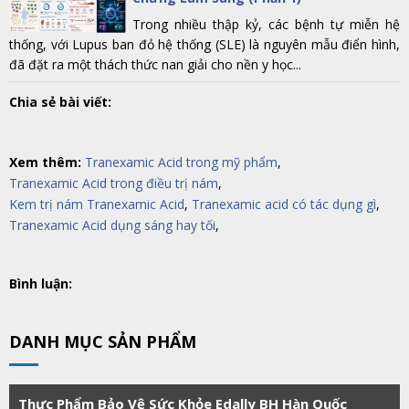
Trong nhiều thập kỷ, các bệnh tự miễn hệ
thống, với Lupus ban đỏ hệ thống (SLE) là nguyên mẫu điển hình,
đã đặt ra một thách thức nan giải cho nền y học...
Chia sẻ bài viết:
Xem thêm:
Tranexamic Acid trong mỹ phẩm
,
Tranexamic Acid trong điều trị nám
,
Kem trị nám Tranexamic Acid
,
Tranexamic acid có tác dụng gì
,
Tranexamic Acid dụng sáng hay tối
,
Bình luận:
DANH MỤC SẢN PHẨM
Thực Phẩm Bảo Vệ Sức Khỏe Edally BH Hàn Quốc