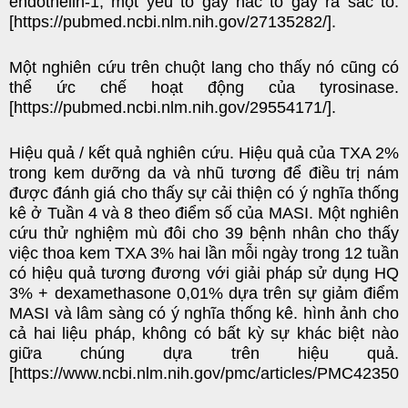
endothelin-1, một yếu tố gây hắc tố gây ra sắc tố.
[https://pubmed.ncbi.nlm.nih.gov/27135282/].
Một nghiên cứu trên chuột lang cho thấy nó cũng có
thể ức chế hoạt động của tyrosinase.
[https://pubmed.ncbi.nlm.nih.gov/29554171/].
Hiệu quả / kết quả nghiên cứu. Hiệu quả của TXA 2%
trong kem dưỡng da và nhũ tương để điều trị nám
được đánh giá cho thấy sự cải thiện có ý nghĩa thống
kê ở Tuần 4 và 8 theo điểm số của MASI. Một nghiên
cứu thử nghiệm mù đôi cho 39 bệnh nhân cho thấy
việc thoa kem TXA 3% hai lần mỗi ngày trong 12 tuần
có hiệu quả tương đương với giải pháp sử dụng HQ
3% + dexamethasone 0,01% dựa trên sự giảm điểm
MASI và lâm sàng có ý nghĩa thống kê. hình ảnh cho
cả hai liệu pháp, không có bất kỳ sự khác biệt nào
giữa chúng dựa trên hiệu quả.
[https://www.ncbi.nlm.nih.gov/pmc/articles/PMC423509