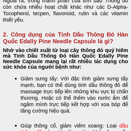
Ngoài ra, trong thành phần của tinh dầu Thông đỏ
còn chứa nhiều hoạt chất khác n
hư các
D-Alpha-
Tocopherol
, te
cpen, flavonoid, rutin và các vitamin
thiết yếu.
2. Công dụng của Tinh Dầu Thông Đỏ Hàn
Quốc Edally Pine Needle Capsule là gì?
Nhờ vào chiết xuất từ loại cây thông đỏ quý hiếm
m
à
Tinh Dầu Thông Đỏ Hàn Quốc Edally Pine
Needle Capsule
mang lại rất nhiều tác dụng cho
sức khỏe
của người bệnh như:
Giảm sưng tấy: Với đặc tính giảm sưng tấy
mạnh, bạn có thể dùng tinh dầu thông đỏ để
massage trực tiếp lên những khu vực bị chấn
thương. Hoặc có thể thêm vào nước ấm để
ngâm mình trực tiếp kết hợp với xoa bóp để
tăng cường hiệu quả.
Giúp thông cổ, giảm viêm xoang: Loại
dầu