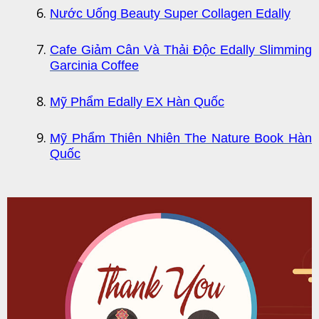
Nước Uống Beauty Super Collagen Edally
Cafe Giảm Cân Và Thải Độc Edally Slimming
Garcinia Coffee
Mỹ Phẩm Edally EX Hàn Quốc
Mỹ Phẩm Thiên Nhiên The Nature Book Hàn
Quốc