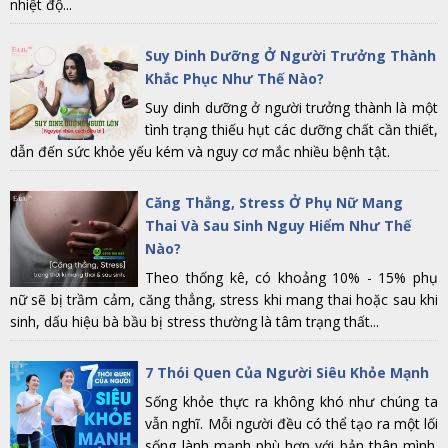
nhiệt độ...
Suy Dinh Dưỡng Ở Người Trưởng Thành
Khắc Phục Như Thế Nào?
Suy dinh dưỡng ở người trưởng thành là một
tình trạng thiếu hụt các dưỡng chất cần thiết,
dẫn đến sức khỏe yếu kém và nguy cơ mắc nhiều bệnh tật.
Căng Thẳng, Stress Ở Phụ Nữ Mang
Thai Và Sau Sinh Nguy Hiểm Như Thế
Nào?
Theo thống kê, có khoảng 10% - 15% phụ
nữ sẽ bị trầm cảm, căng thẳng, stress khi mang thai hoặc sau khi
sinh, dấu hiệu bà bầu bị stress thường là tâm trạng thất...
7 Thói Quen Của Người Siêu Khỏe Mạnh
Sống khỏe thực ra không khó như chúng ta
vẫn nghĩ. Mỗi người đều có thể tạo ra một lối
sống lành mạnh phù hợp với bản thân mình.