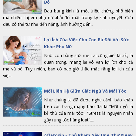
Đỏ
Đau bụng kinh là một triệu chứng phổ biến
mà nhiều chị em phụ nữ phải đối mặt trong kỳ kinh nguyệt. Cơn
đau có thể từ nhẹ đến nặng, ảnh hưởng đến...
Lợi Ích Của Việc Cho Con Bú Đối Với Sức
Khỏe Phụ Nữ
Nuôi con bằng sữa mẹ - ai cũng biết là tốt, là
quan trọng, mang lại vô vàn lợi ích cho cả
mẹ và bé. Tuy nhiên, bạn có bao giờ thắc mắc rằng lợi ích của
việc...
Mối Liên Hệ Giữa Giấc Ngủ Và Mái Tóc
Như chúng ta đã được nghe cảnh báo khắp
trên các trang mạng báo đài là “Mất ngủ là
kẻ thủ của mái tóc”, “Stress là nguyên nhân
gây rụng tóc hàng loạt”....
Aflatoxin - Thủ Phạm Gây Ung Thư Ngay