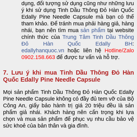
dụng, đối tượng sử dụng cũng như những lưu
ý khi sử dụn
g
Tinh Dầu Thông Đỏ Hàn Quốc
Edally Pine Needle Capsule
mà
bạn có thể
tham khảo. Để tránh mua phải hàng giả, hàng
nhái, bạn nên tìm mua
sản phẩm
tại website
chính thức của
Trung Tâm Tinh Dầu Thông
Đỏ Hàn Quốc Edally BH
:
edallyhanquoc.vn
hoặc liên hệ
Hotline/Zalo
0902.158.663
để được tư vấn và hỗ trợ.
7. Lưu ý khi mua Tinh Dầu Thông Đỏ Hàn
Quốc Edally Pine Needle Capsule
Mọi sản ph
ẩm
Tinh Dầu Thông Đỏ Hàn Quốc Edally
Pine Needle Capsule
khôn
g có đầy đủ tem vỡ của Bộ
Công An, giấy bảo hành trị giá 20 triệu đều là sản
phẩm giả nhái. Khách hàng nên cẩn trọng khi lựa
chọn và mua sản phẩm để phục vụ nhu cầu
bảo vệ
sức khoẻ
của bản thâ
n và gia đình.