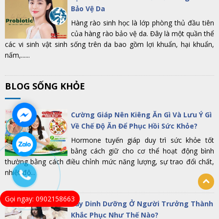
Bảo Vệ Da
Hàng rào sinh học là lớp phòng thủ đầu tiên
của hàng rào bảo vệ da. Đây là một quần thể
các vi sinh vật sinh sống trên da bao gồm lợi khuẩn, hại khuẩn,
nấm,......
BLOG SỐNG KHỎE
Cường Giáp Nên Kiêng Ăn Gì Và Lưu Ý Gì
Về Chế Độ Ăn Để Phục Hồi Sức Khỏe?
Hormone tuyến giáp duy trì sức khỏe tốt
bằng cách giữ cho cơ thể hoạt động bình
thường bằng cách điều chỉnh mức năng lượng, sự trao đổi chất,
nhiệt độ...
Gọi ngay: 0902158663
Suy Dinh Dưỡng Ở Người Trưởng Thành
Khắc Phục Như Thế Nào?